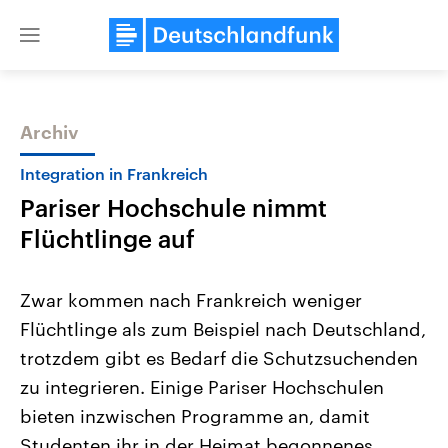
Close
menu
Archiv
Themen
Integration in Frankreich
Pariser Hochschule nimmt
Flüchtlinge auf
Zwar kommen nach Frankreich weniger
Flüchtlinge als zum Beispiel nach Deutschland,
Landtagswahl Sachsen-Anhalt
USA
trotzdem gibt es Bedarf die Schutzsuchenden
2026
Aktuelle Beiträge, Analys
Alle Informationen
Hintergründe
zu integrieren. Einige Pariser Hochschulen
Sachsen-Anhalt wählt am 6.
Wirtschaftlich und militäri
September 2026 einen neuen
gehören die Vereinigten S
bieten inzwischen Programme an, damit
Landtag. Seit 2021 wird das
den mächtigsten Ländern 
Studenten ihr in der Heimat begonnenes
Bundesland von einer Koalition aus
mit großem Einfluss auf d