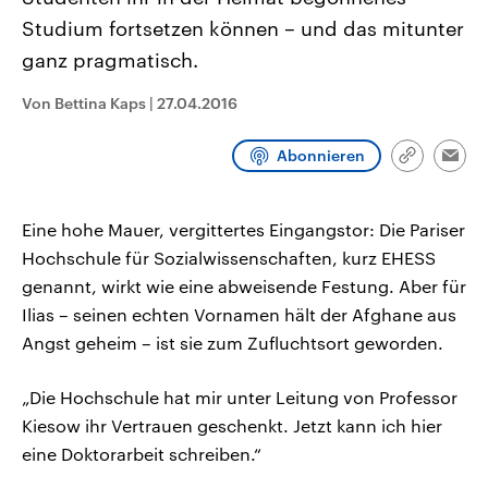
CDU, SPD und FDP regiert.-
aktuelle Weltgeschehen.
Studium fortsetzen können – und das mitunter
Umfragen, Prognosen,
Wahlprogramme, aktuelle Berichte
ganz pragmatisch.
Sendungen
Programm
Podcasts
und Hintergründe zu den Parteien
und Kandidaten der anstehenden
Wahl.
Von Bettina Kaps
|
27.04.2016
Audio-Archiv
Abonnieren
Link
Emai
kopieren/te
Eine hohe Mauer, vergittertes Eingangstor: Die Pariser
Hochschule für Sozialwissenschaften, kurz EHESS
genannt, wirkt wie eine abweisende Festung. Aber für
Ilias – seinen echten Vornamen hält der Afghane aus
Angst geheim – ist sie zum Zufluchtsort geworden.
„Die Hochschule hat mir unter Leitung von Professor
Kiesow ihr Vertrauen geschenkt. Jetzt kann ich hier
eine Doktorarbeit schreiben.“