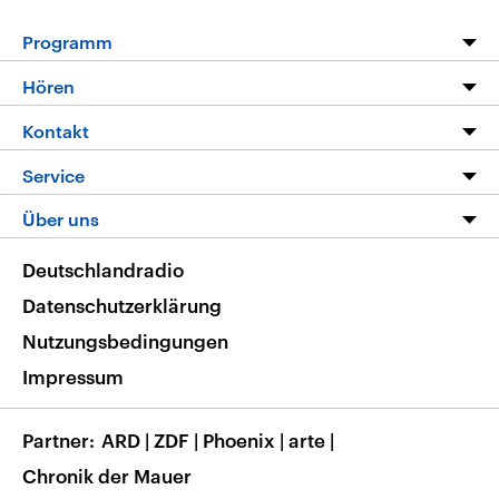
Programm
Programm
Hören
Alle Sendungen
Livestream
Kontakt
Die Nachrichten
Audios
Hörerservice
Service
Nachrichtenleicht
Podcasts
Social Media
FAQ
Über uns
Neue Beiträge auf dlf.de
Deutschlandfunk App
Newsletter
Deutschlandradio
Themen-Schwerpunkte
Nachrichten App
Deutschlandradio
Veranstaltungen
Presse
Frequenzen
Datenschutzerklärung
Musikliste
Ausbildung und Karriere
Nutzungsbedingungen
RSS
Transparenz
Impressum
Korrekturen
Barrierefreiheit
Partner
ARD
|
ZDF
|
Phoenix
|
arte
|
Chronik der Mauer