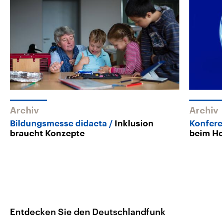
Archiv
Archiv
Bildungsmesse didacta
Inklusion
Konfer
braucht Konzepte
beim Ho
Entdecken Sie den Deutschlandfunk