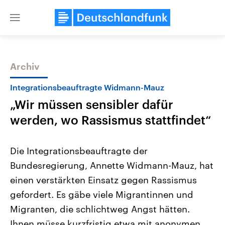
Close
menu
Archiv
Themen
Integrationsbeauftragte Widmann-Mauz
„Wir müssen sensibler dafür
werden, wo Rassismus stattfindet“
Die Integrationsbeauftragte der
Bundesregierung, Annette Widmann-Mauz, hat
Landtagswahl Sachsen-Anhalt
USA
einen verstärkten Einsatz gegen Rassismus
2026
Aktuelle Beiträge, Analys
Alle Informationen
Hintergründe
gefordert. Es gäbe viele Migrantinnen und
Sachsen-Anhalt wählt am 6.
Wirtschaftlich und militäri
September 2026 einen neuen
gehören die Vereinigten S
Migranten, die schlichtweg Angst hätten.
Landtag. Seit 2021 wird das
den mächtigsten Ländern 
Ihnen müsse kurzfristig etwa mit anonymen
Bundesland von einer Koalition aus
mit großem Einfluss auf d