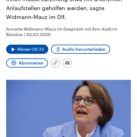
CDU, SPD und FDP regiert.-
aktuelle Weltgeschehen.
Anlaufstellen geholfen werden, sagte
Umfragen, Prognosen,
Wahlprogramme, aktuelle Berichte
Widmann-Mauz im Dlf.
Sendungen
Programm
Podcasts
und Hintergründe zu den Parteien
und Kandidaten der anstehenden
Wahl.
Annette Widmann-Mauz im Gespräch mit Ann-Kathrin
Audio-Archiv
Büüsker
|
02.03.2020
Hören
08:34
Audio herunterladen
Abonnieren
Link
Email
kopieren/teilen