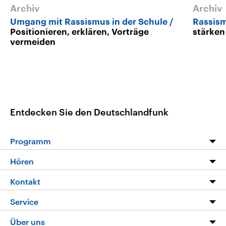
Archiv
Archiv
Umgang mit Rassismus in der Schule
Rassism
Positionieren, erklären, Vorträge
stärken
vermeiden
Entdecken Sie den Deutschlandfunk
Programm
Programm
Hören
Alle Sendungen
Livestream
Kontakt
Die Nachrichten
Audios
Hörerservice
Service
Nachrichtenleicht
Podcasts
Social Media
FAQ
Über uns
Neue Beiträge auf dlf.de