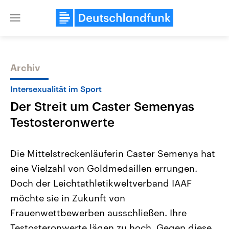
Close
menu
Archiv
Themen
Intersexualität im Sport
Der Streit um Caster Semenyas
Testosteronwerte
Die Mittelstreckenläuferin Caster Semenya hat
eine Vielzahl von Goldmedaillen errungen.
Landtagswahl Sachsen-Anhalt
USA
Doch der Leichtathletikweltverband IAAF
2026
Aktuelle Beiträge, Analys
Alle Informationen
Hintergründe
möchte sie in Zukunft von
Sachsen-Anhalt wählt am 6.
Wirtschaftlich und militäri
September 2026 einen neuen
gehören die Vereinigten S
Frauenwettbewerben ausschließen. Ihre
Landtag. Seit 2021 wird das
den mächtigsten Ländern 
Testosteronwerte lägen zu hoch. Gegen diese
Bundesland von einer Koalition aus
mit großem Einfluss auf d