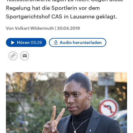
CDU, SPD und FDP regiert.-
aktuelle Weltgeschehen.
Regelung hat die Sportlerin vor dem
Umfragen, Prognosen,
Wahlprogramme, aktuelle Berichte
Sportgerichtshof CAS in Lausanne geklagt.
Sendungen
Programm
Podcasts
und Hintergründe zu den Parteien
und Kandidaten der anstehenden
Wahl.
Von Volkart Wildermuth
|
30.04.2019
Audio-Archiv
Hören
05:26
Audio herunterladen
Link
Email
kopieren/teilen