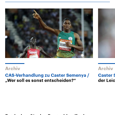
Archiv
Archiv
CAS-Verhandlung zu Caster Semenya
Caster
„Wer soll es sonst entscheiden?“
der Lei