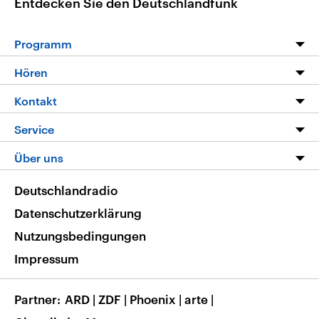
Entdecken Sie den Deutschlandfunk
Programm
Programm
Hören
Alle Sendungen
Livestream
Kontakt
Die Nachrichten
Audios
Hörerservice
Service
Nachrichtenleicht
Podcasts
Social Media
FAQ
Über uns
Neue Beiträge auf dlf.de
Deutschlandfunk App
Newsletter
Deutschlandradio
Themen-Schwerpunkte
Nachrichten App
Deutschlandradio
Veranstaltungen
Presse
Frequenzen
Datenschutzerklärung
Musikliste
Ausbildung und Karriere
Nutzungsbedingungen
RSS
Transparenz
Impressum
Korrekturen
Barrierefreiheit
Partner
ARD
|
ZDF
|
Phoenix
|
arte
|