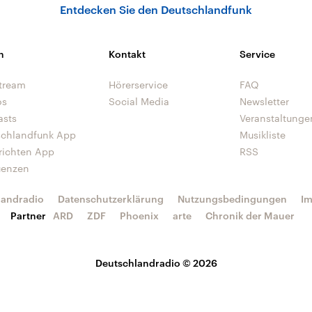
Entdecken Sie den Deutschlandfunk
n
Kontakt
Service
tream
Hörerservice
FAQ
os
Social Media
Newsletter
asts
Veranstaltunge
schlandfunk App
Musikliste
richten App
RSS
uenzen
landradio
Datenschutzerklärung
Nutzungsbedingungen
I
Partner
ARD
ZDF
Phoenix
arte
Chronik der Mauer
Deutschlandradio © 2026