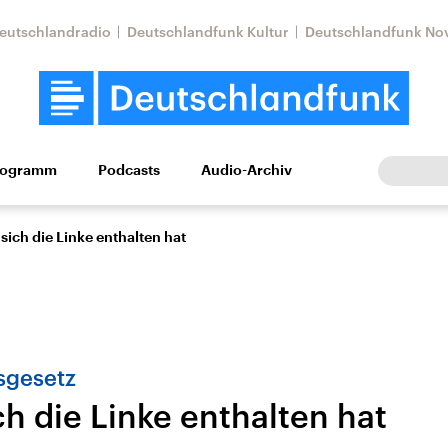
eutschlandradio
Deutschlandfunk Kultur
Deutschlandfunk No
rogramm
Podcasts
Audio-Archiv
Wirtschaft
Wissen
Kultur
Europa
Gesellschaf
ich die Linke enthalten hat
sgesetz
h die Linke enthalten hat
Nahostkonflikt
Iran
le Beiträge,
Aktuelle Lage und
Aktuelle Lage und