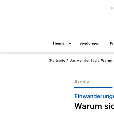
D
Themen
Sendungen
P
Die Nachrichten
Politik
/
/
Startseite
Das war der Tag
Warum s
Hörspiel und Feature
Musik
Archiv
Einwanderung
Warum sic
Landtagswahl Sachsen-
USA
Anhalt 2026
Aktuel