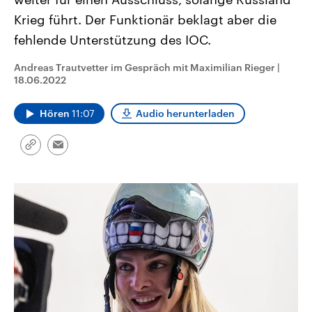
CDU, SPD und FDP regiert.-
aktuelle Weltgeschehen.
Krieg führt. Der Funktionär beklagt aber die
Umfragen, Prognosen,
Wahlprogramme, aktuelle Berichte
fehlende Unterstützung des IOC.
Sendungen
Programm
Podcasts
und Hintergründe zu den Parteien
und Kandidaten der anstehenden
Wahl.
Andreas Trautvetter im Gespräch mit Maximilian Rieger
|
Audio-Archiv
18.06.2022
Hören
11:07
Audio herunterladen
Link
Email
kopieren/teilen