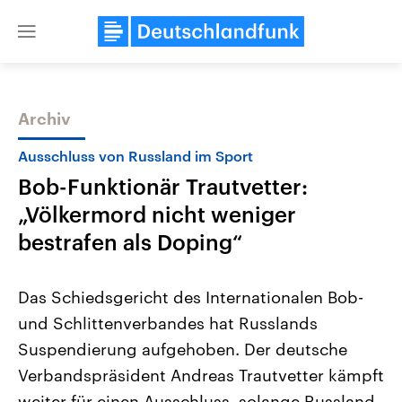
Close
menu
Archiv
Themen
Ausschluss von Russland im Sport
Bob-Funktionär Trautvetter:
„Völkermord nicht weniger
bestrafen als Doping“
Das Schiedsgericht des Internationalen Bob-
Landtagswahl Sachsen-Anhalt
USA
und Schlittenverbandes hat Russlands
2026
Aktuelle Beiträge, Analys
Alle Informationen
Hintergründe
Suspendierung aufgehoben. Der deutsche
Sachsen-Anhalt wählt am 6.
Wirtschaftlich und militäri
September 2026 einen neuen
gehören die Vereinigten S
Verbandspräsident Andreas Trautvetter kämpft
Landtag. Seit 2021 wird das
den mächtigsten Ländern 
Bundesland von einer Koalition aus
weiter für einen Ausschluss, solange Russland
mit großem Einfluss auf d