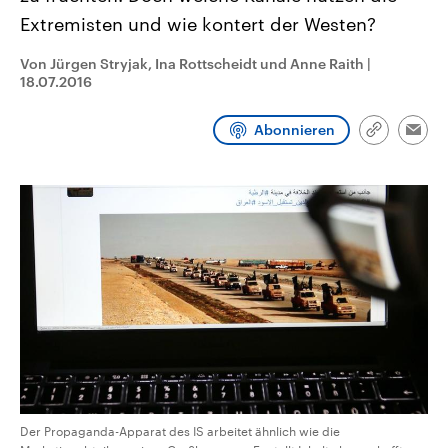
aktuelle Weltgeschehen.
Diese wird wie die Hisboll
Extremisten und wie kontert der Westen?
Libanon vom Iran unterstüt
Sendungen
Programm
Podcasts
Von Jürgen Stryjak, Ina Rottscheidt und Anne Raith
|
18.07.2016
Audio-Archiv
Abonnieren
Link
Emai
kopieren/te
Der Propaganda-Apparat des IS arbeitet ähnlich wie die