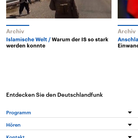
Archiv
Archiv
Islamische Welt
Warum der IS so stark
Anschla
werden konnte
Einwan
Entdecken Sie den Deutschlandfunk
Programm
Programm
Hören
Alle Sendungen
Livestream
Kontakt