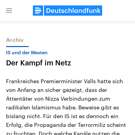
Close
menu
Archiv
Themen
IS und der Westen
Der Kampf im Netz
Frankreiches Premierminister Valls hatte sich
von Anfang an sicher gezeigt, dass der
Attentäter von Nizza Verbindungen zum
USA
Nahostkonflikt
radikalen Islamismus habe. Beweise gibt es
Aktuelle Beiträge, Analysen und
Aktuelle Lage und Hinter
Der Überfall der palästine
Hintergründe
bislang nicht. Für den IS ist es dennoch ein
Wirtschaftlich und militärisch
Terrororganisation Hamas
Erfolg, die Propaganda der Terrormiliz scheint
gehören die Vereinigten Staaten zu
Oktober 2023 auf Israel ha
den mächtigsten Ländern der Erde,
Region wieder die Gewalt 
zu fruchten. Doch welche Kanäle nutzen die
mit großem Einfluss auf das
Israel möchte die Hamas z