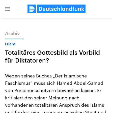
Close
menu
Archiv
Themen
Islam
Totalitäres Gottesbild als Vorbild
für Diktatoren?
Wegen seines Buches „Der islamische
Faschismus“ muss sich Hamed Abdel-Samad
Landtagswahl Sachsen-Anhalt
USA
von Personenschützern bewachen lassen. Er
2026
Aktuelle Beiträge, Analys
Alle Informationen
Hintergründe
kritisiert den seiner Meinung nach
Sachsen-Anhalt wählt am 6.
Wirtschaftlich und militäri
September 2026 einen neuen
gehören die Vereinigten S
vorhandenen totalitären Anspruch des Islams
Landtag. Seit 2021 wird das
den mächtigsten Ländern 
und fordert eine Trennung zwischen Staat und
Bundesland von einer Koalition aus
mit großem Einfluss auf d