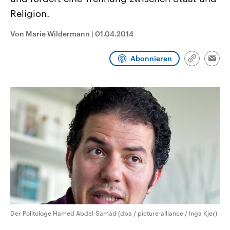
CDU, SPD und FDP regiert.-
aktuelle Weltgeschehen.
Religion.
Umfragen, Prognosen,
Wahlprogramme, aktuelle Berichte
Sendungen
Programm
Podcasts
und Hintergründe zu den Parteien
Von Marie Wildermann
|
01.04.2014
und Kandidaten der anstehenden
Wahl.
Audio-Archiv
Abonnieren
Link
Emai
kopieren/te
Der Politologe Hamed Abdel-Samad (dpa / picture-alliance / Inga Kjer)