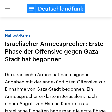
Close
menu
Nahost-Krieg
Themen
Israelischer Armeesprecher: Erste
Phase der Offensive gegen Gaza-
Stadt hat begonnen
Die israelische Armee hat nach eigenen
Angaben mit der angekündigten Offensive zur
Landtagswahl Sachsen-Anhalt
USA
Einnahme von Gaza-Stadt begonnen. Ein
2026
Aktuelle Beiträge, Analys
Alle Informationen
Armeesprecher erklärte in Jerusalem, nach
Hintergründe
Sachsen-Anhalt wählt am 6.
Wirtschaftlich und militäri
einem Angriff von Hamas-Kämpfern auf
September 2026 einen neuen
gehören die Vereinigten S
Landtag. Seit 2021 wird das
den mächtigsten Ländern 
israelische Einheiten habe man die erste Phase
Bundesland von einer Koalition aus
mit großem Einfluss auf d