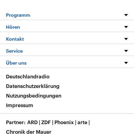
Programm
Programm
Hören
Alle Sendungen
Livestream
Kontakt
Die Nachrichten
Audios
Hörerservice
Service
Nachrichtenleicht
Podcasts
Social Media
FAQ
Über uns
Neue Beiträge auf dlf.de
Deutschlandfunk App
Newsletter
Deutschlandradio
Themen-Schwerpunkte
Nachrichten App
Deutschlandradio
Veranstaltungen
Presse
Frequenzen
Datenschutzerklärung
Musikliste
Ausbildung und Karriere
Nutzungsbedingungen
RSS
Transparenz
Impressum
Korrekturen
Barrierefreiheit
Partner
ARD
|
ZDF
|
Phoenix
|
arte
|
Chronik der Mauer