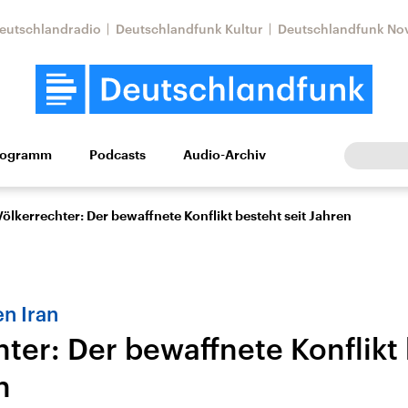
eutschlandradio
Deutschlandfunk Kultur
Deutschlandfunk No
rogramm
Podcasts
Audio-Archiv
Wirtschaft
Wissen
Kultur
Europa
Gesellschaf
Völkerrechter: Der bewaffnete Konflikt besteht seit Jahren
n Iran
hter: Der bewaffnete Konflikt
n
tkonflikt
Iran
Faktenchecks
In unseren Faktenc
lle Lage und
Aktuelle Lage und