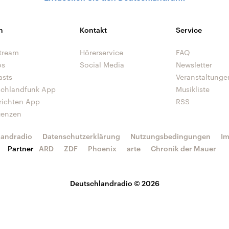
n
Kontakt
Service
tream
Hörerservice
FAQ
os
Social Media
Newsletter
asts
Veranstaltunge
schlandfunk App
Musikliste
richten App
RSS
uenzen
landradio
Datenschutzerklärung
Nutzungsbedingungen
I
Partner
ARD
ZDF
Phoenix
arte
Chronik der Mauer
Deutschlandradio © 2026