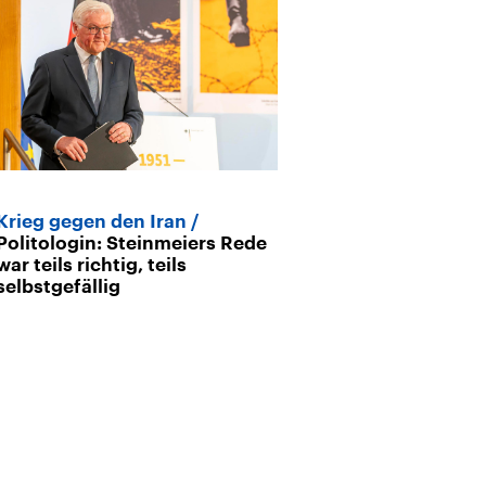
Krieg gegen den Iran
Historiker Wol
Politologin: Steinmeiers Rede
Völkerrecht da
war teils richtig, teils
Tötungen im I
selbstgefällig
werden