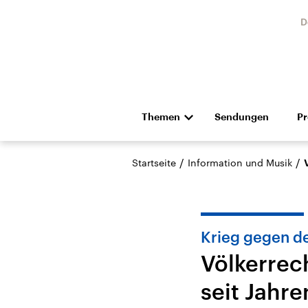
D
Themen
Sendungen
P
Die Nachrichten
Politik
/
/
Startseite
Information und Musik
Hörspiel und Feature
Musik
Krieg gegen de
Völkerrec
seit Jahre
USA
Nahos
Aktuelle Beiträge,
Aktue