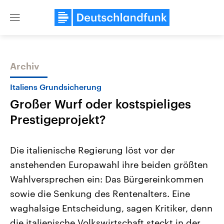
Close
menu
Archiv
Themen
Italiens Grundsicherung
Großer Wurf oder kostspieliges
Prestigeprojekt?
Die italienische Regierung löst vor der
anstehenden Europawahl ihre beiden größten
Landtagswahl Sachsen-Anhalt
USA
Wahlversprechen ein: Das Bürgereinkommen
2026
Aktuelle Beiträge, Analys
Alle Informationen
Hintergründe
sowie die Senkung des Rentenalters. Eine
Sachsen-Anhalt wählt am 6.
Wirtschaftlich und militäri
September 2026 einen neuen
gehören die Vereinigten S
waghalsige Entscheidung, sagen Kritiker, denn
Landtag. Seit 2021 wird das
den mächtigsten Ländern 
die italienische Volkswirtschaft steckt in der
Bundesland von einer Koalition aus
mit großem Einfluss auf d