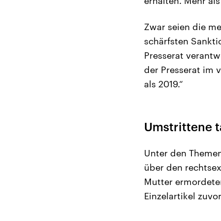
erhalten. Mehr al
Zwar seien die m
schärfsten Sankt
Presserat verantwo
der Presserat im 
als 2019.“
Umstrittene 
Unter den Themen
über den rechtsex
Mutter ermordeten
Einzelartikel zuvo