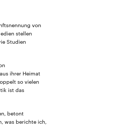
unftsnennung von
Medien stellen
wie Studien
on
aus ihrer Heimat
oppelt so vielen
ik ist das
en, betont
, was berichte ich,