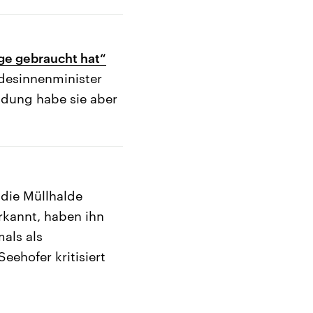
age gebraucht hat“
desinnenminister
adung habe sie aber
r die Müllhalde
erkannt, haben ihn
als als
eehofer kritisiert