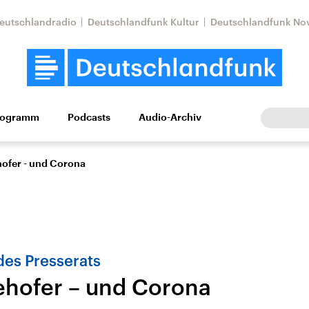
eutschlandradio
Deutschlandfunk Kultur
Deutschlandfunk No
rogramm
Podcasts
Audio-Archiv
Wirtschaft
Wissen
Kultur
Europa
Gesellschaf
hofer - und Corona
des Presserats
eehofer – und Corona
Nahostkonflikt
Iran
le Beiträge,
Aktuelle Lage und
Aktuelle Lage und