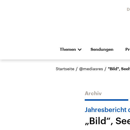
D
Themen
Sendungen
P
Die Nachrichten
Politik
/
/
Startseite
@mediasres
"Bild", See
Hörspiel und Feature
Musik
Archiv
Jahresbericht 
„Bild“, S
Landtagswahl Sachsen-
USA
Anhalt 2026
Aktuel