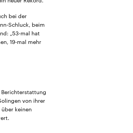
in neuer Rekord.
ch bei der
ann-Schluck, beim
and: „53-mal hat
hen, 19-mal mehr
Berichterstattung
Solingen von ihrer
– über keinen
ert.