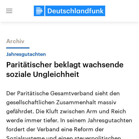
Close
menu
Archiv
Themen
Jahresgutachten
Paritätischer beklagt wachsende
soziale Ungleichheit
Der Paritätische Gesamtverband sieht den
gesellschaftlichen Zusammenhalt massiv
Landtagswahl Sachsen-Anhalt
USA
gefährdet. Die Kluft zwischen Arm und Reich
2026
Aktuelle Beiträge, Analys
Alle Informationen
Hintergründe
werde immer tiefer. In seinem Jahresgutachten
Sachsen-Anhalt wählt am 6.
Wirtschaftlich und militäri
September 2026 einen neuen
gehören die Vereinigten S
fordert der Verband eine Reform der
Landtag. Seit 2021 wird das
den mächtigsten Ländern 
Sozialsysteme und einen steuerpolitischen
Bundesland von einer Koalition aus
mit großem Einfluss auf d