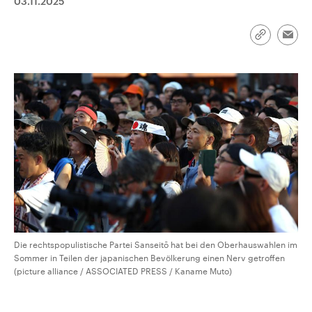
03.11.2025
CDU, SPD und FDP regiert.-
aktuelle Weltgeschehen.
Umfragen, Prognosen,
Wahlprogramme, aktuelle Berichte
Link
Sendungen
Programm
Podcasts
Emai
und Hintergründe zu den Parteien
kopieren/te
und Kandidaten der anstehenden
Wahl.
Audio-Archiv
Die rechtspopulistische Partei Sanseitō hat bei den Oberhauswahlen im
Sommer in Teilen der japanischen Bevölkerung einen Nerv getroffen
(picture alliance / ASSOCIATED PRESS / Kaname Muto)