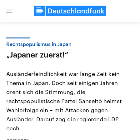
Close
menu
Rechtspopulismus in Japan
Themen
„Japaner zuerst!“
Ausländerfeindlichkeit war lange Zeit kein
Thema in Japan. Doch seit einigen Jahren
dreht sich die Stimmung, die
rechtspopulistische Partei Sanseitō heimst
Wahlerfolge ein – mit Attacken gegen
Landtagswahl Sachsen-Anhalt
USA
2026
Aktuelle Beiträge, Analys
Ausländer. Darauf zog die regierende LDP
Alle Informationen
Hintergründe
Sachsen-Anhalt wählt am 6.
Wirtschaftlich und militäri
nach.
September 2026 einen neuen
gehören die Vereinigten S
Landtag. Seit 2021 wird das
den mächtigsten Ländern 
Bundesland von einer Koalition aus
mit großem Einfluss auf d