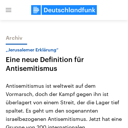
Close
menu
Archiv
Themen
„Jerusalemer Erklärung“
Eine neue Definition für
Antisemitismus
Antisemitismus ist weltweit auf dem
Vormarsch, doch der Kampf gegen ihn ist
USA
Nahostkonflikt
überlagert von einem Streit, der die Lager tief
Aktuelle Beiträge, Analysen und
Aktuelle Lage und Hinter
Der Überfall der palästine
Hintergründe
spaltet. Es geht um den sogenannten
Wirtschaftlich und militärisch
Terrororganisation Hamas
gehören die Vereinigten Staaten zu
Oktober 2023 auf Israel ha
israelbezogenen Antisemitismus. Jetzt hat eine
den mächtigsten Ländern der Erde,
Region wieder die Gewalt 
Gruppe von 200 internationalen
mit großem Einfluss auf das
Israel möchte die Hamas z