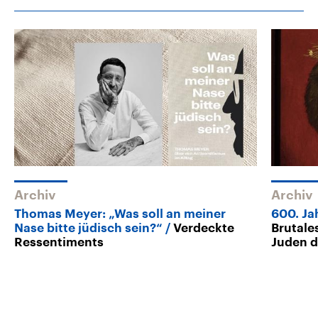
Archiv
Archiv
Thomas Meyer: „Was soll an meiner
600. Ja
Nase bitte jüdisch sein?“
Verdeckte
Brutale
Ressentiments
Juden d