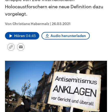
aktuelle Weltgeschehen.
Diese wird wie die Hisboll
Holocaustforschern eine neue Definition dazu
Libanon vom Iran unterstüt
vorgelegt.
Sendungen
Programm
Podcasts
Von Christiane Habermalz
|
26.03.2021
Audio-Archiv
Hören
04:45
Audio herunterladen
Link
Email
kopieren/teilen