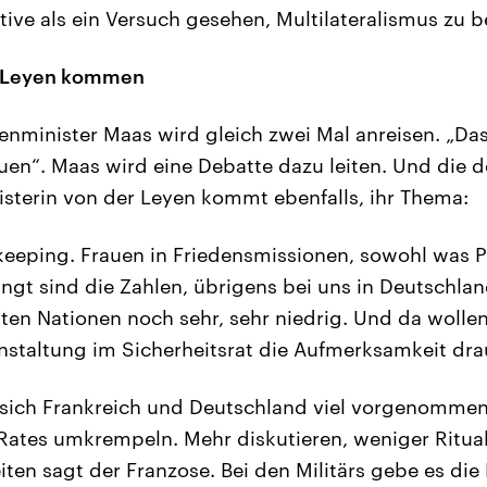
ative als ein Versuch gesehen, Multilateralismus zu b
r Leyen kommen
nminister Maas wird gleich zwei Mal anreisen. „Da
en“. Maas wird eine Debatte dazu leiten. Und die 
sterin von der Leyen kommt ebenfalls, ihr Thema:
eping. Frauen in Friedensmissionen, sowohl was Po
angt sind die Zahlen, übrigens bei uns in Deutschla
nten Nationen noch sehr, sehr niedrig. Und da wollen
staltung im Sicherheitsrat die Aufmerksamkeit drau
sich Frankreich und Deutschland viel vorgenommen.
Rates umkrempeln. Mehr diskutieren, weniger Ritua
iten sagt der Franzose. Bei den Militärs gebe es die