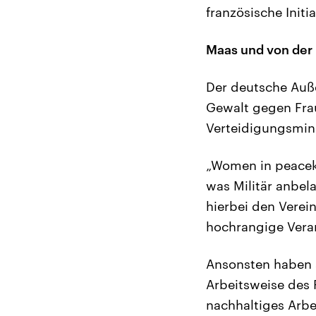
französische Initi
Maas und von de
Der deutsche Auße
Gewalt gegen Frau
Verteidigungsmini
„Women in peaceke
was Militär anbel
hierbei den Verei
hochrangige Veran
Ansonsten haben 
Arbeitsweise des 
nachhaltiges Arbe