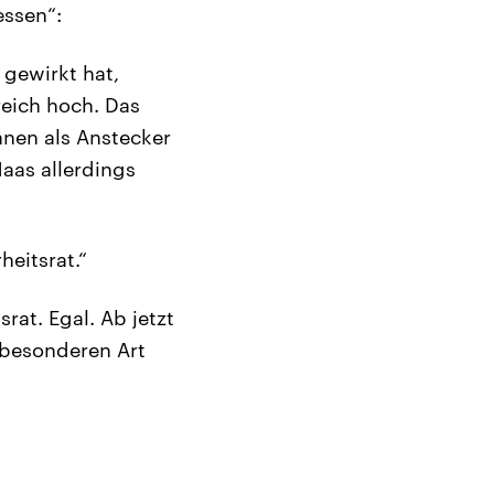
essen“:
gewirkt hat,
reich hoch. Das
nen als Anstecker
aas allerdings
heitsrat.“
rat. Egal. Ab jetzt
 besonderen Art