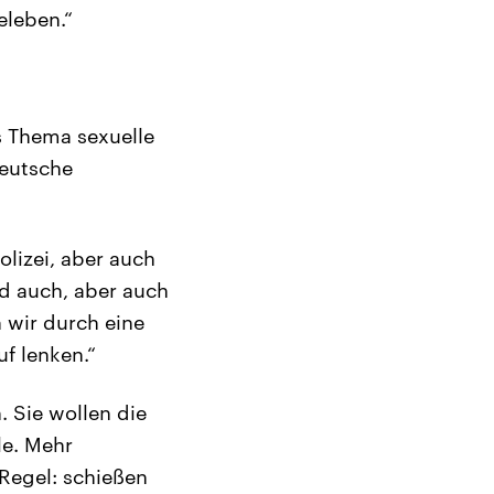
eleben.“
s Thema sexuelle
deutsche
lizei, aber auch
nd auch, aber auch
 wir durch eine
f lenken.“
 Sie wollen die
le. Mehr
 Regel: schießen