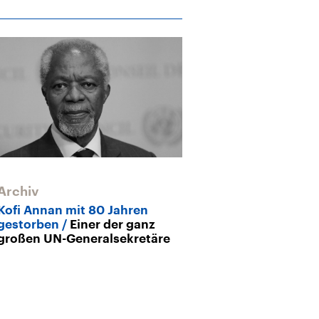
Archiv
Archiv
Kofi Annan mit 80 Jahren
UN-Sicherheit
gestorben
Einer der ganz
Deutschland w
großen UN-Generalsekretäre
den runden Ti