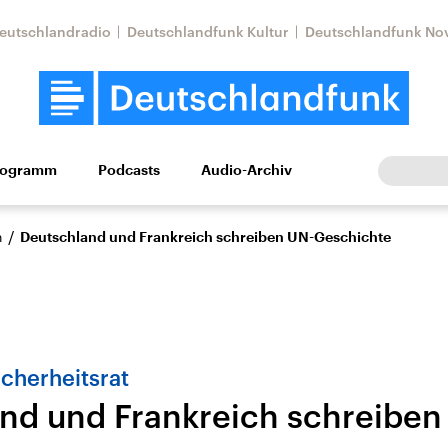
eutschlandradio
Deutschlandfunk Kultur
Deutschlandfunk No
rogramm
Podcasts
Audio-Archiv
Wirtschaft
Wissen
Kultur
Europa
Gesellschaf
/
n
Deutschland und Frankreich schreiben UN-Geschichte
cherheitsrat
nd und Frankreich schreiben
Nahostkonflikt
Iran
le Beiträge,
Aktuelle Lage und
Aktuelle Lage und