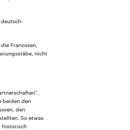
:
r deutsch-
 die Franzosen,
lanungsstäbe, nicht
rtnerschaften“,
e beiden den
ussen, den
tellten. So etwas
 historisch