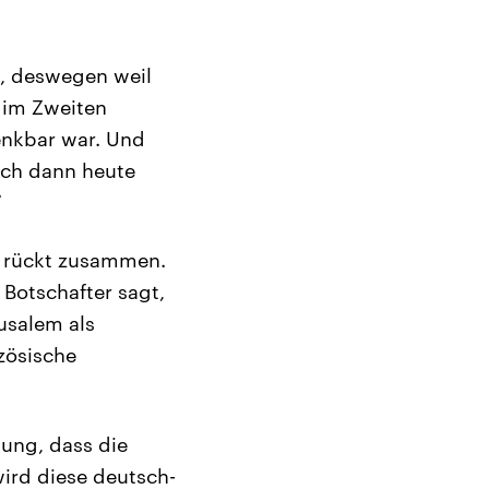
t, deswegen weil
 im Zweiten
enkbar war. Und
eich dann heute
“
pa rückt zusammen.
 Botschafter sagt,
usalem als
nzösische
gung, dass die
wird diese deutsch-