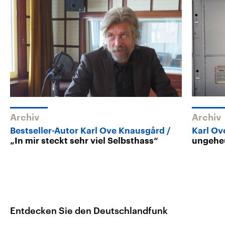
Archiv
Archiv
Bestseller-Autor Karl Ove Knausgård
Karl Ov
„In mir steckt sehr viel Selbsthass“
ungehe
Entdecken Sie den Deutschlandfunk