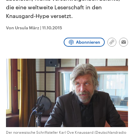
CDU, SPD und FDP regiert.-
aktuelle Weltgeschehen.
die eine weltweite Leserschaft in den
Umfragen, Prognosen,
Wahlprogramme, aktuelle Berichte
Knausgard-Hype versetzt.
Sendungen
Programm
Podcasts
und Hintergründe zu den Parteien
und Kandidaten der anstehenden
Wahl.
Von Ursula März
|
11.10.2015
Audio-Archiv
Abonnieren
Link
Emai
kopieren/te
Der norwegische Schriftsteller Karl Ove Knausgard (Deutschlandradio