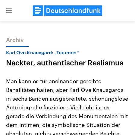
Close
menu
Archiv
Themen
Karl Ove Knausgard: „Träumen“
Nackter, authentischer Realismus
Man kann es für aneinander gereihte
Banalitäten halten, aber Karl Ove Knausgards
in sechs Bänden ausgebreitete, schonungslose
Landtagswahl Sachsen-Anhalt
USA
Autobiografie fasziniert. Vielleicht ist es
2026
Aktuelle Beiträge, Analys
Alle Informationen
gerade die Verbindung des Monumentalen mit
Hintergründe
Sachsen-Anhalt wählt am 6.
Wirtschaftlich und militäri
dem Intimen, die symbolische Situation der
September 2026 einen neuen
gehören die Vereinigten S
Landtag. Seit 2021 wird das
den mächtigsten Ländern 
absoluten, nichts verschweigenden Beichte,
Bundesland von einer Koalition aus
mit großem Einfluss auf d