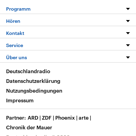
Programm
Programm
Hören
Alle Sendungen
Livestream
Kontakt
Die Nachrichten
Audios
Hörerservice
Service
Nachrichtenleicht
Podcasts
Social Media
FAQ
Über uns
Neue Beiträge auf dlf.de
Deutschlandfunk App
Newsletter
Deutschlandradio
Themen-Schwerpunkte
Nachrichten App
Deutschlandradio
Veranstaltungen
Presse
Frequenzen
Datenschutzerklärung
Musikliste
Ausbildung und Karriere
Nutzungsbedingungen
RSS
Transparenz
Impressum
Korrekturen
Barrierefreiheit
Partner
ARD
|
ZDF
|
Phoenix
|
arte
|
Chronik der Mauer