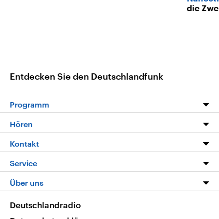
die Zwe
Entdecken Sie den Deutschlandfunk
Programm
Programm
Hören
Alle Sendungen
Livestream
Kontakt
Die Nachrichten
Audios
Hörerservice
Service
Nachrichtenleicht
Podcasts
Social Media
FAQ
Über uns
Neue Beiträge auf dlf.de
Deutschlandfunk App
Newsletter
Deutschlandradio
Themen-Schwerpunkte
Nachrichten App
Deutschlandradio
Veranstaltungen
Presse
Frequenzen