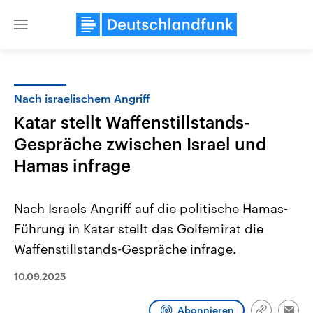
Close
menu
Nach israelischem Angriff
Themen
Katar stellt Waffenstillstands-
Gespräche zwischen Israel und
Hamas infrage
Nach Israels Angriff auf die politische Hamas-
Führung in Katar stellt das Golfemirat die
Landtagswahl Sachsen-Anhalt
USA
Waffenstillstands-Gespräche infrage.
2026
Aktuelle Beiträge, Analys
Alle Informationen
Hintergründe
10.09.2025
Sachsen-Anhalt wählt am 6.
Wirtschaftlich und militäri
September 2026 einen neuen
gehören die Vereinigten S
Landtag. Seit 2021 wird das
den mächtigsten Ländern 
Abonnieren
Bundesland von einer Koalition aus
mit großem Einfluss auf d