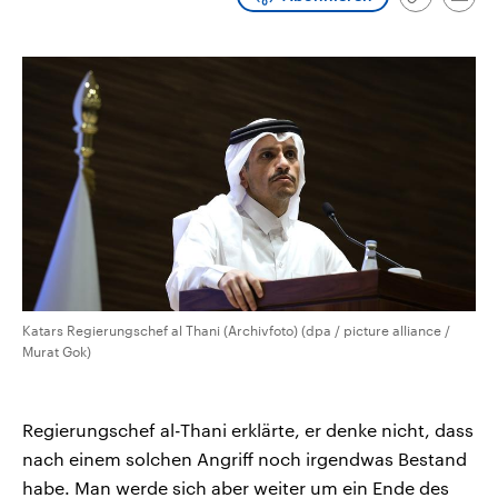
Link
Emai
CDU, SPD und FDP regiert.-
aktuelle Weltgeschehen.
kopieren/te
Umfragen, Prognosen,
Wahlprogramme, aktuelle Berichte
Sendungen
Programm
Podcasts
und Hintergründe zu den Parteien
und Kandidaten der anstehenden
Wahl.
Audio-Archiv
Katars Regierungschef al Thani (Archivfoto) (dpa / picture alliance /
Murat Gok)
Regierungschef al-Thani erklärte, er denke nicht, dass
nach einem solchen Angriff noch irgendwas Bestand
habe. Man werde sich aber weiter um ein Ende des