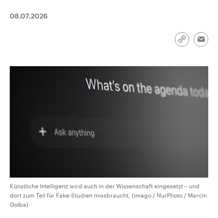
aktuelle Weltgeschehen.
Diese wird wie die Hisboll
Libanon vom Iran unterstüt
08.07.2026
Sendungen
Programm
Podcasts
Link
Emai
kopieren/te
Audio-Archiv
Künstliche Intelligenz wird auch in der Wissenschaft eingesetzt – und
dort zum Teil für Fake-Studien missbraucht. (imago / NurPhoto / Marcin
Golba)