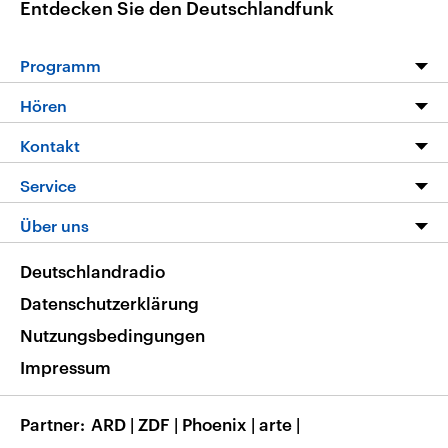
Entdecken Sie den Deutschlandfunk
Programm
Programm
Hören
Alle Sendungen
Livestream
Kontakt
Die Nachrichten
Audios
Hörerservice
Service
Nachrichtenleicht
Podcasts
Social Media
FAQ
Über uns
Neue Beiträge auf dlf.de
Deutschlandfunk App
Newsletter
Deutschlandradio
Themen-Schwerpunkte
Nachrichten App
Deutschlandradio
Veranstaltungen
Presse
Frequenzen
Datenschutzerklärung
Musikliste
Ausbildung und Karriere
Nutzungsbedingungen
RSS
Transparenz
Impressum
Korrekturen
Barrierefreiheit
Partner
ARD
|
ZDF
|
Phoenix
|
arte
|