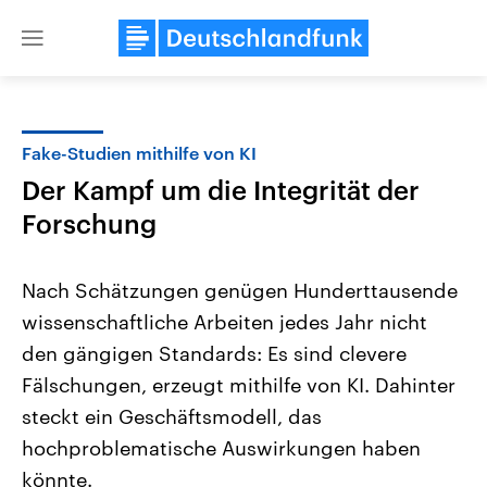
Close
menu
Fake-Studien mithilfe von KI
Themen
Der Kampf um die Integrität der
Forschung
Nach Schätzungen genügen Hunderttausende
wissenschaftliche Arbeiten jedes Jahr nicht
den gängigen Standards: Es sind clevere
USA
Nahostkonflikt
Fälschungen, erzeugt mithilfe von KI. Dahinter
Aktuelle Beiträge, Analysen und
Aktuelle Lage und Hinter
steckt ein Geschäftsmodell, das
Der Überfall der palästine
Hintergründe
Wirtschaftlich und militärisch
Terrororganisation Hamas
hochproblematische Auswirkungen haben
gehören die Vereinigten Staaten zu
Oktober 2023 auf Israel ha
den mächtigsten Ländern der Erde,
Region wieder die Gewalt 
könnte.
mit großem Einfluss auf das
Israel möchte die Hamas z