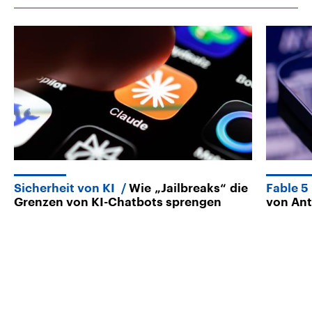
Sicherheit von KI
Wie „Jailbreaks“ die
Fable 5
Grenzen von KI-Chatbots sprengen
von Ant