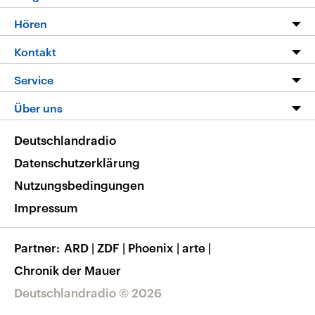
Programm
Hören
Alle Sendungen
Livestream
Kontakt
Die Nachrichten
Audios
Hörerservice
Service
Nachrichtenleicht
Podcasts
Social Media
FAQ
Über uns
Neue Beiträge auf dlf.de
Deutschlandfunk App
Newsletter
Deutschlandradio
Themen-Schwerpunkte
Nachrichten App
Deutschlandradio
Veranstaltungen
Presse
Frequenzen
Datenschutzerklärung
Musikliste
Ausbildung und Karriere
Nutzungsbedingungen
RSS
Transparenz
Impressum
Korrekturen
Barrierefreiheit
Partner
ARD
|
ZDF
|
Phoenix
|
arte
|
Chronik der Mauer
Deutschlandradio © 2026