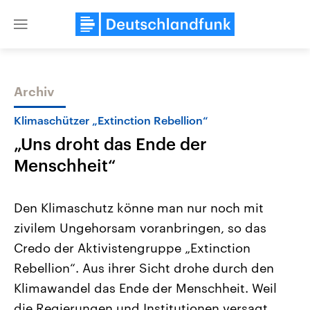
Close
menu
Archiv
Themen
Klimaschützer „Extinction Rebellion“
„Uns droht das Ende der
Menschheit“
Den Klimaschutz könne man nur noch mit
zivilem Ungehorsam voranbringen, so das
Landtagswahl Sachsen-Anhalt
USA
Credo der Aktivistengruppe „Extinction
2026
Aktuelle Beiträge, Analys
Alle Informationen
Hintergründe
Rebellion“. Aus ihrer Sicht drohe durch den
Sachsen-Anhalt wählt am 6.
Wirtschaftlich und militäri
September 2026 einen neuen
gehören die Vereinigten S
Klimawandel das Ende der Menschheit. Weil
Landtag. Seit 2021 wird das
den mächtigsten Ländern 
die Regierungen und Institutionen versagt
Bundesland von einer Koalition aus
mit großem Einfluss auf d