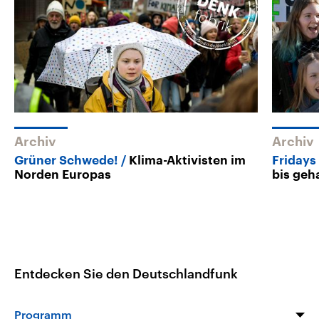
Archiv
Archiv
Grüner Schwede!
Klima-Aktivisten im
Fridays
Norden Europas
bis geh
Entdecken Sie den Deutschlandfunk
Programm