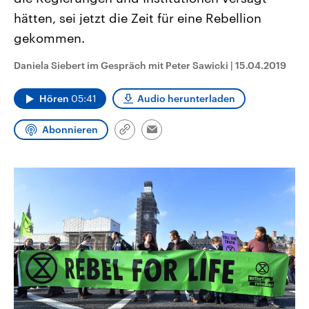
CDU, SPD und FDP regiert.-
aktuelle Weltgeschehen.
hätten, sei jetzt die Zeit für eine Rebellion
Umfragen, Prognosen,
Wahlprogramme, aktuelle Berichte
gekommen.
Sendungen
Programm
Podcasts
und Hintergründe zu den Parteien
und Kandidaten der anstehenden
Wahl.
Daniela Siebert im Gespräch mit Peter Sawicki
|
15.04.2019
Audio-Archiv
Hören
05:41
Audio herunterladen
Abonnieren
Link
Email
kopieren/teilen