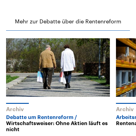
Mehr zur Debatte über die Rentenreform
Archiv
Archiv
Debatte um Rentenreform
Arbeits
Wirtschaftsweiser: Ohne Aktien läuft es
Rentena
nicht