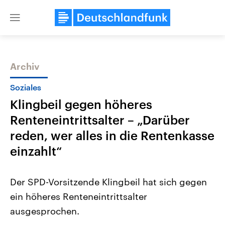
Close
menu
Archiv
Themen
Soziales
Klingbeil gegen höheres
Renteneintrittsalter – „Darüber
reden, wer alles in die Rentenkasse
einzahlt“
Landtagswahl Sachsen-Anhalt
USA
Der SPD-Vorsitzende Klingbeil hat sich gegen
2026
Aktuelle Beiträge, Analys
Alle Informationen
Hintergründe
ein höheres Renteneintrittsalter
Sachsen-Anhalt wählt am 6.
Wirtschaftlich und militäri
September 2026 einen neuen
gehören die Vereinigten S
ausgesprochen.
Landtag. Seit 2021 wird das
den mächtigsten Ländern 
Bundesland von einer Koalition aus
mit großem Einfluss auf d