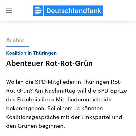
Close
menu
Archiv
Themen
Koalition in Thüringen
Abenteuer Rot-Rot-Grün
Wollen die SPD-Mitglieder in Thüringen Rot-
Rot-Grün? Am Nachmittag will die SPD-Spitze
das Ergebnis ihres Mitgliederentscheids
Landtagswahl Sachsen-Anhalt
USA
bekanntgeben. Bei einem Ja könnten
2026
Aktuelle Beiträge, Analys
Alle Informationen
Koalitionsgespräche mit der Linkspartei und
Hintergründe
Sachsen-Anhalt wählt am 6.
Wirtschaftlich und militäri
den Grünen beginnen.
September 2026 einen neuen
gehören die Vereinigten S
Landtag. Seit 2021 wird das
den mächtigsten Ländern 
Bundesland von einer Koalition aus
mit großem Einfluss auf d