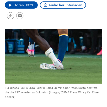
CDU, SPD und FDP regiert.-
aktuelle Weltgeschehen.
Hören
03:20
Audio herunterladen
Umfragen, Prognosen,
Wahlprogramme, aktuelle Berichte
Sendungen
Programm
Podcasts
und Hintergründe zu den Parteien
Link
Email
und Kandidaten der anstehenden
kopieren/teilen
Wahl.
Audio-Archiv
Für dieses Foul wurde Folarin Balogun mir einer roten Karte bestraft,
die die FIFA wieder zurücknahm (imago / ZUMA Press Wire / Kai River
Kanzer)