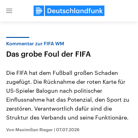
Close
menu
Kommentar zur FIFA WM
Themen
Das grobe Foul der FIFA
Die FIFA hat dem Fußball großen Schaden
zugefügt. Die Rücknahme der roten Karte für
US-Spieler Balogun nach politischer
Einflussnahme hat das Potenzial, den Sport zu
zerstören. Verantwortlich dafür sind die
Landtagswahl Sachsen-Anhalt
USA
2026
Aktuelle Beiträge, Analys
Struktur des Verbands und seine Funktionäre.
Alle Informationen
Hintergründe
Sachsen-Anhalt wählt am 6.
Wirtschaftlich und militäri
September 2026 einen neuen
gehören die Vereinigten S
Von Maximilian Rieger
|
07.07.2026
Landtag. Seit 2021 wird das
den mächtigsten Ländern 
Bundesland von einer Koalition aus
mit großem Einfluss auf d