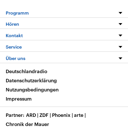
Programm
Programm
Hören
Alle Sendungen
Livestream
Kontakt
Die Nachrichten
Audios
Hörerservice
Service
Nachrichtenleicht
Podcasts
Social Media
FAQ
Über uns
Neue Beiträge auf dlf.de
Deutschlandfunk App
Newsletter
Deutschlandradio
Themen-Schwerpunkte
Nachrichten App
Deutschlandradio
Veranstaltungen
Presse
Frequenzen
Datenschutzerklärung
Musikliste
Ausbildung und Karriere
Nutzungsbedingungen
RSS
Transparenz
Impressum
Korrekturen
Barrierefreiheit
Partner
ARD
|
ZDF
|
Phoenix
|
arte
|
Chronik der Mauer