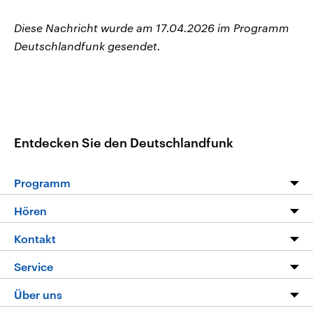
Diese Nachricht wurde am 17.04.2026 im Programm
Deutschlandfunk gesendet.
Entdecken Sie den Deutschlandfunk
Programm
Programm
Hören
Alle Sendungen
Livestream
Kontakt
Die Nachrichten
Audios
Hörerservice
Service
Nachrichtenleicht
Podcasts
Social Media
FAQ
Über uns
Neue Beiträge auf dlf.de
Deutschlandfunk App
Newsletter