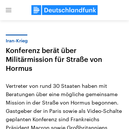
Close
menu
Iran-Krieg
Themen
Konferenz berät über
Militärmission für Straße von
Hormus
Vertreter von rund 30 Staaten haben mit
Beratungen über eine mögliche gemeinsame
Landtagswahl Sachsen-Anhalt
USA
Mission in der Straße von Hormus begonnen.
2026
Aktuelle Beiträge, Analys
Alle Informationen
Gastgeber der in Paris sowie als Video-Schalte
Hintergründe
Sachsen-Anhalt wählt am 6.
Wirtschaftlich und militäri
geplanten Konferenz sind Frankreichs
September 2026 einen neuen
gehören die Vereinigten S
Landtag. Seit 2021 wird das
den mächtigsten Ländern 
Präsident Macron sowie Großbritanniens
Bundesland von einer Koalition aus
mit großem Einfluss auf d