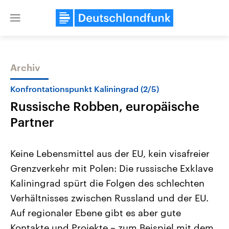
Close
menu
Archiv
Themen
Konfrontationspunkt Kaliningrad (2/5)
Russische Robben, europäische
Partner
Keine Lebensmittel aus der EU, kein visafreier
Grenzverkehr mit Polen: Die russische Exklave
Landtagswahl Sachsen-Anhalt
USA
Kaliningrad spürt die Folgen des schlechten
2026
Aktuelle Beiträge, Analys
Alle Informationen
Hintergründe
Verhältnisses zwischen Russland und der EU.
Sachsen-Anhalt wählt am 6.
Wirtschaftlich und militäri
September 2026 einen neuen
gehören die Vereinigten S
Auf regionaler Ebene gibt es aber gute
Landtag. Seit 2021 wird das
den mächtigsten Ländern 
Kontakte und Projekte – zum Beispiel mit dem
Bundesland von einer Koalition aus
mit großem Einfluss auf d