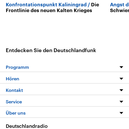
Konfrontationspunkt Kaliningrad
Die
Angst d
Frontlinie des neuen Kalten Krieges
Schwier
Entdecken Sie den Deutschlandfunk
Programm
Programm
Hören
Alle Sendungen
Livestream
Kontakt
Die Nachrichten
Audios
Hörerservice
Service
Nachrichtenleicht
Podcasts
Social Media
FAQ
Über uns
Neue Beiträge auf dlf.de
Deutschlandfunk App
Newsletter
Deutschlandradio
Themen-Schwerpunkte
Nachrichten App
Deutschlandradio