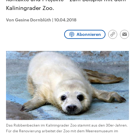
CDU, SPD und FDP regiert.-
aktuelle Weltgeschehen.
Kaliningrader Zoo.
Umfragen, Prognosen,
Wahlprogramme, aktuelle Berichte
Sendungen
Programm
Podcasts
und Hintergründe zu den Parteien
Von Gesine Dornblüth
|
10.04.2018
und Kandidaten der anstehenden
Wahl.
Audio-Archiv
Abonnieren
Link
Emai
kopieren/te
Das Robbenbecken im Kaliningrader Zoo stammt aus den 30er-Jahren.
Für die Renovierung arbeitet der Zoo mit dem Meeresmuseum im