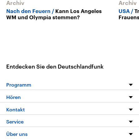
Archiv
Archiv
Nach den Feuern
Kann Los Angeles
USA
T
WM und Olympia stemmen?
Frauens
Entdecken Sie den Deutschlandfunk
Programm
Programm
Hören
Alle Sendungen
Livestream
Kontakt
Die Nachrichten
Audios
Hörerservice
Service
Nachrichtenleicht
Podcasts
Social Media
FAQ
Über uns
Neue Beiträge auf dlf.de
Deutschlandfunk App