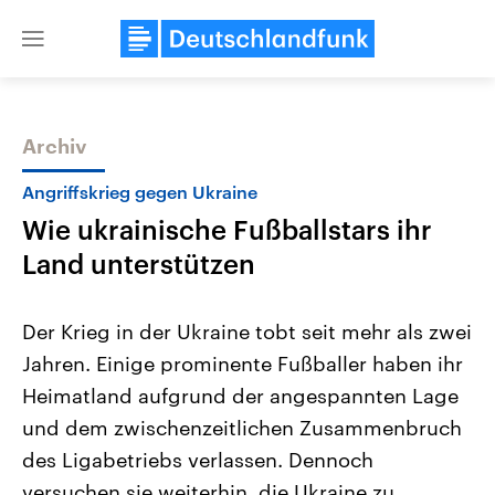
Close
menu
Archiv
Themen
Angriffskrieg gegen Ukraine
Wie ukrainische Fußballstars ihr
Land unterstützen
Der Krieg in der Ukraine tobt seit mehr als zwei
Jahren. Einige prominente Fußballer haben ihr
Landtagswahl Sachsen-Anhalt
USA
Heimatland aufgrund der angespannten Lage
2026
Aktuelle Beiträge, Analys
Alle Informationen
Hintergründe
und dem zwischenzeitlichen Zusammenbruch
Sachsen-Anhalt wählt am 6.
Wirtschaftlich und militäri
September 2026 einen neuen
gehören die Vereinigten S
des Ligabetriebs verlassen. Dennoch
Landtag. Seit 2021 wird das
den mächtigsten Ländern 
versuchen sie weiterhin, die Ukraine zu
Bundesland von einer Koalition aus
mit großem Einfluss auf d