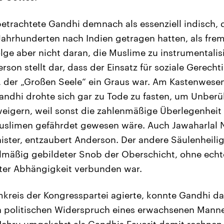
trachtete Gandhi demnach als essenziell indisch, 
Jahrhunderten nach Indien getragen hatten, als fre
lge aber nicht daran, die Muslime zu instrumentalis
rson stellt dar, dass der Einsatz für soziale Gerechti
 der „Großen Seele“ ein Graus war. Am Kastenwesen 
ndhi drohte sich gar zu Tode zu fasten, um Unber
weigern, weil sonst die zahlenmäßige Überlegenheit
slimen gefährdet gewesen wäre. Auch Jawaharlal N
ister, entzaubert Anderson. Der andere Säulenheili
elmäßig gebildeter Snob der Oberschicht, ohne echt
ter Abhängigkeit verbunden war.
kreis der Kongresspartei agierte, konnte Gandhi da
n politischen Widerspruch eines erwachsenen Mann
hru umgekehrt als Gandhis Favorit damit rechnen 