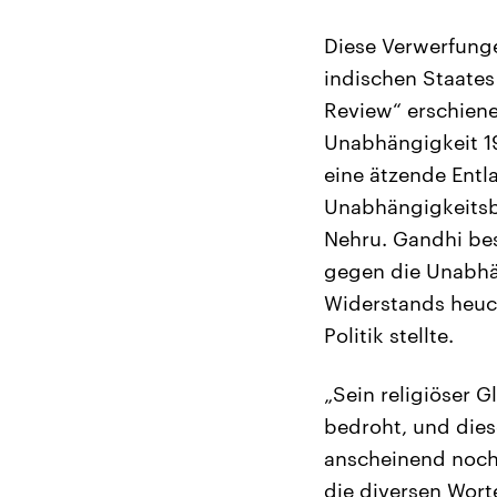
Diese Verwerfunge
indischen Staates 
Review“ erschiene
Unabhängigkeit 19
eine ätzende Entl
Unabhängigkeitsb
Nehru. Gandhi bes
gegen die Unabhä
Widerstands heuch
Politik stellte.
„Sein religiöser G
bedroht, und dies
anscheinend noch 
die diversen Wort