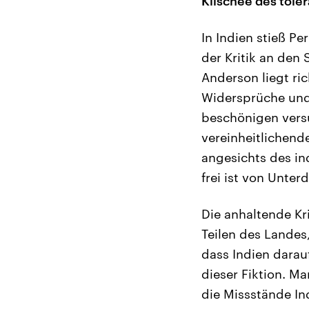
Klischee des tole
In Indien stieß P
der Kritik an den
Anderson liegt ric
Widersprüche und
beschönigen versu
vereinheitlichend
angesichts des in
frei ist von Unte
Die anhaltende Kr
Teilen des Landes
dass Indien darau
dieser Fiktion. M
die Missstände In