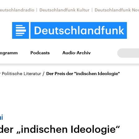
eutschlandradio
Deutschlandfunk Kultur
Deutschlandfunk No
rogramm
Podcasts
Audio-Archiv
Wirtschaft
Wissen
Kultur
Europa
Gesellschaf
/
Politische Literatur
Der Preis der "indischen Ideologie"
i
der „indischen Ideologie“
Nahostkonflikt
Iran
le Beiträge,
Aktuelle Lage und
Aktuelle Lage und