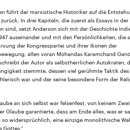
n führt der marxistische Historiker auf die Entste
zurück. In drei Kapiteln, die zuerst als Essays in der
n sind, setzt Anderson sich mit der Geschichte Indie
47 auseinander und mit den Persönlichkeiten, die si
arvung der Kongresspartei und ihrer Ikonen der
ewegung, allen voran Mohandas Karamchand Gandh
chreibt der Autor als selbstherrlichen Autokraten, 
ngigkeit stemmte, dessen viel gerühmte Taktik des
lerisch war und der seine besondere Form der Reli
laube an sich selbst war felsenfest, von keinem Zwe
er Glaube garantierte, dass am Ende alles, was er sa
so widersprüchlich, eine einzige monolithische Wah
e Gottes.“