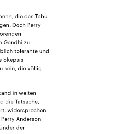
onen, die das Tabu
egen. Doch Perry
störenden
a Gandhi zu
blich tolerante und
e Skepsis
sein, die völlig
tand in weiten
d die Tatsache,
rt, widersprechen
r Perry Anderson
ründer der