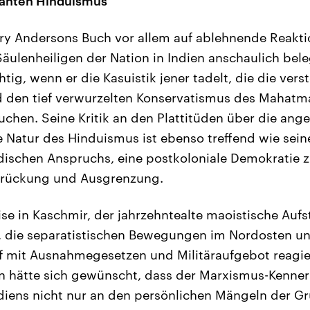
ranten Hinduismus
erry Andersons Buch vor allem auf ablehnende Reakti
 Säulenheiligen der Nation in Indien anschaulich bel
htig, wenn er die Kasuistik jener tadelt, die die ver
 den tief verwurzelten Konservatismus des Mahatm
chen. Seine Kritik an den Plattitüden über die ange
e Natur des Hinduismus ist ebenso treffend wie sein
dischen Anspruchs, eine postkoloniale Demokratie zu 
rdrückung und Ausgrenzung.
ise in Kaschmir, der jahrzehntealte maoistische Aufs
, die separatistischen Bewegungen im Nordosten un
f mit Ausnahmegesetzen und Militäraufgebot reagie
an hätte sich gewünscht, dass der Marxismus-Kenne
diens nicht nur an den persönlichen Mängeln der G