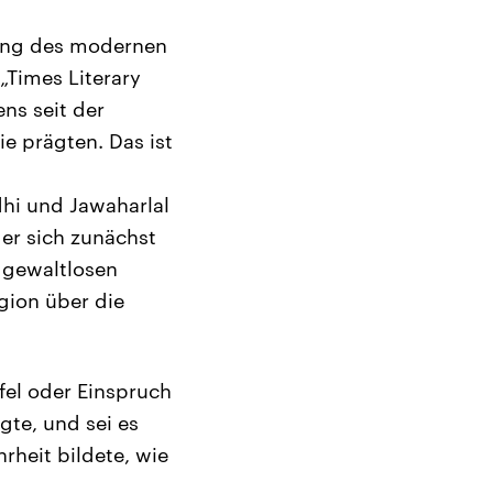
hung des modernen
 „Times Literary
ns seit der
e prägten. Das ist
i und Jawaharlal
der sich zunächst
 gewaltlosen
gion über die
ifel oder Einspruch
gte, und sei es
rheit bildete, wie