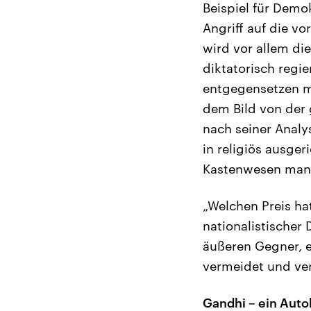
Beispiel für Demok
Angriff auf die vo
wird vor allem di
diktatorisch regi
entgegensetzen m
dem Bild von der 
nach seiner Analy
in religiös ausger
Kastenwesen manif
„Welchen Preis hat
nationalistischer
äußeren Gegner, ei
vermeidet und ver
Gandhi – ein Auto