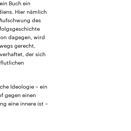
sein Buch ein
diens. Hier nämlich
n Aufschwung des
rfolgsgeschichte
son dagegen, wird
swegs gerecht,
erhaftet, der sich
flutlichen
sche Ideologie – ein
mpf gegen einen
ng eine innere ist –