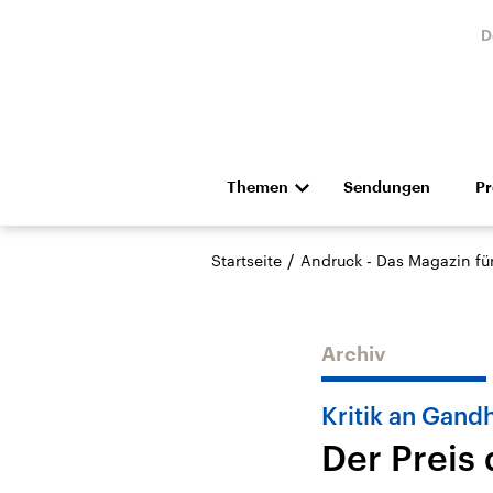
D
Themen
Sendungen
P
Die Nachrichten
Politik
/
Startseite
Andruck - Das Magazin für 
Hörspiel und Feature
Musik
Archiv
Kritik an Gandh
Der Preis 
Landtagswahl Sachsen-
USA
Anhalt 2026
Aktuel