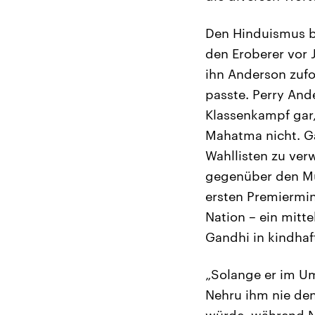
Den Hinduismus be
den Eroberer vor 
ihn Anderson zufo
passte. Perry Ande
Klassenkampf gar,
Mahatma nicht. Ga
Wahllisten zu ver
gegenüber den Mu
ersten Premiermin
Nation – ein mitt
Gandhi in kindhaf
„Solange er im Um
Nehru ihm nie de
würde, während Ne