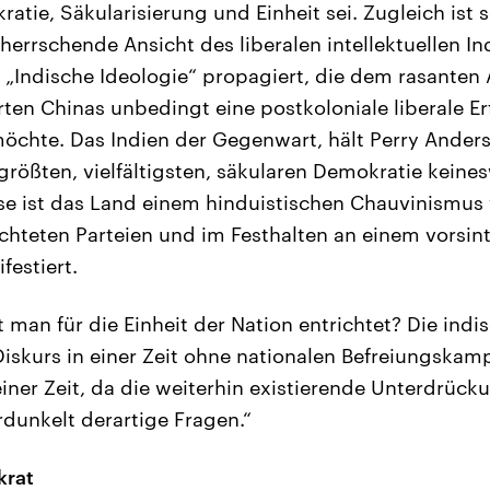
ratie, Säkularisierung und Einheit sei. Zugleich ist 
rherrschende Ansicht des liberalen intellektuellen In
e „Indische Ideologie“ propagiert, die dem rasante
erten Chinas unbedingt eine postkoloniale liberale E
öchte. Das Indien der Gegenwart, hält Perry Ander
größten, vielfältigsten, säkularen Demokratie keine
se ist das Land einem hinduistischen Chauvinismus v
ichteten Parteien und im Festhalten an einem vorsint
estiert.
 man für die Einheit der Nation entrichtet? Die indi
 Diskurs in einer Zeit ohne nationalen Befreiungska
ner Zeit, da die weiterhin existierende Unterdrücku
dunkelt derartige Fragen.“
krat