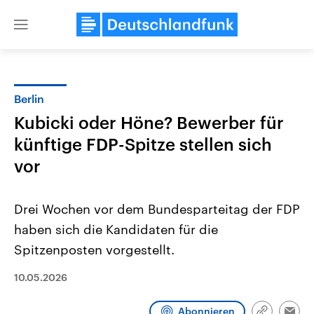
Close
menu
Berlin
Themen
Kubicki oder Höne? Bewerber für
künftige FDP-Spitze stellen sich
vor
Drei Wochen vor dem Bundesparteitag der FDP
haben sich die Kandidaten für die
USA
Nahostkonflikt
Spitzenposten vorgestellt.
Aktuelle Beiträge, Analysen und
Aktuelle Lage und Hinter
Der Überfall der palästine
Hintergründe
10.05.2026
Wirtschaftlich und militärisch
Terrororganisation Hamas
gehören die Vereinigten Staaten zu
Oktober 2023 auf Israel ha
den mächtigsten Ländern der Erde,
Region wieder die Gewalt 
Abonnieren
mit großem Einfluss auf das
Israel möchte die Hamas z