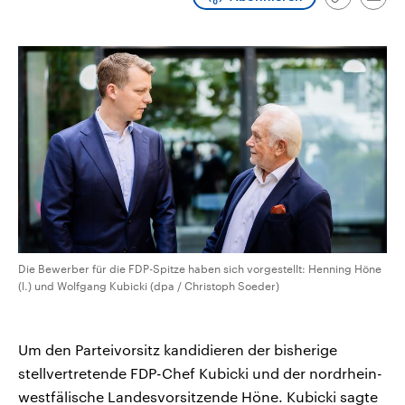
Link
Emai
aktuelle Weltgeschehen.
Diese wird wie die Hisboll
kopieren/te
Libanon vom Iran unterstüt
Sendungen
Programm
Podcasts
Audio-Archiv
Die Bewerber für die FDP-Spitze haben sich vorgestellt: Henning Höne
(l.) und Wolfgang Kubicki (dpa / Christoph Soeder)
Um den Parteivorsitz kandidieren der bisherige
stellvertretende FDP-Chef Kubicki und der nordrhein-
westfälische Landesvorsitzende Höne. Kubicki sagte