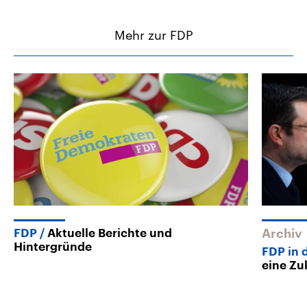
Mehr zur FDP
FDP
Aktuelle Berichte und
Archiv
Hintergründe
FDP in 
eine Zu