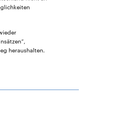
glichkeiten
 wieder
insätzen“,
ieg heraushalten.