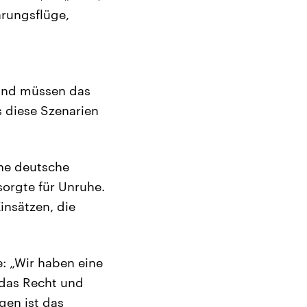
ärungsflüge,
n und müssen das
s diese Szenarien
ine deutsche
sorgte für Unruhe.
insätzen, die
e: „Wir haben eine
 das Recht und
gen ist das