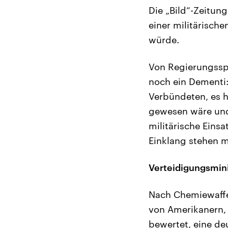
Die „Bild“-Zeitun
einer militärische
würde.
Von Regierungsspr
noch ein Dementi:
Verbündeten, es ha
gewesen wäre und 
militärische Eins
Einklang stehen m
Verteidigungsmini
Nach Chemiewaffen
von Amerikanern, 
bewertet, eine deu