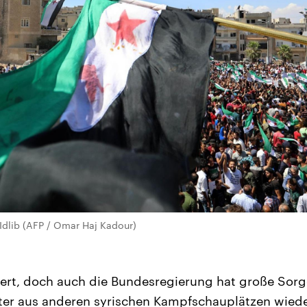
Idlib (AFP / Omar Haj Kadour)
ert, doch auch die Bundesregierung hat große Sorge
ter aus anderen syrischen Kampfschauplätzen wied