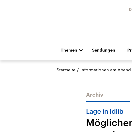
D
Themen
Sendungen
P
Die Nachrichten
Politik
/
Startseite
Informationen am Abend
Hörspiel und Feature
Musik
Archiv
Lage in Idlib
Möglicher
USA
Nahos
Aktuelle Beiträge,
Aktue