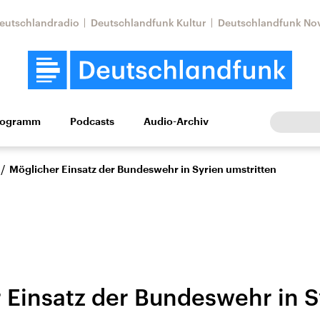
eutschlandradio
Deutschlandfunk Kultur
Deutschlandfunk No
rogramm
Podcasts
Audio-Archiv
Wirtschaft
Wissen
Kultur
Europa
Gesellschaf
/
Möglicher Einsatz der Bundeswehr in Syrien umstritten
 Einsatz der Bundeswehr in S
tkonflikt
Iran
Faktenchecks
In unseren Faktenc
lle Lage und
Aktuelle Lage und