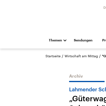
D
Themen
Sendungen
P
Die Nachrichten
Politik
/
/
Startseite
Wirtschaft am Mittag
"G
Hörspiel und Feature
Musik
Archiv
Lahmender Sch
„Güterwag
Landtagswahl Sachsen-
USA
Anhalt 2026
Aktuel