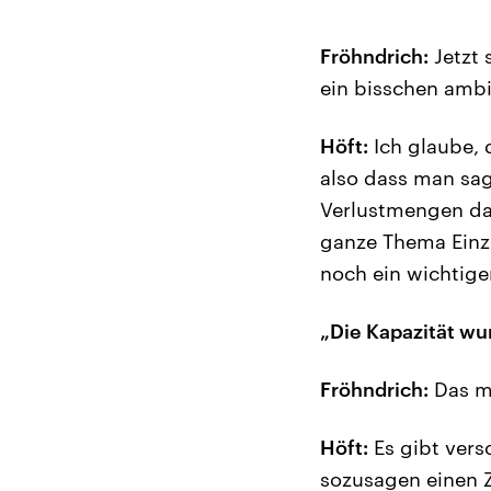
Fröhndrich:
Jetzt 
ein bisschen ambi
Höft:
Ich glaube, d
also dass man sag
Verlustmengen da 
ganze Thema Einze
noch ein wichtige
„Die Kapazität wu
Fröhndrich:
Das mü
Höft:
Es gibt vers
sozusagen einen Z