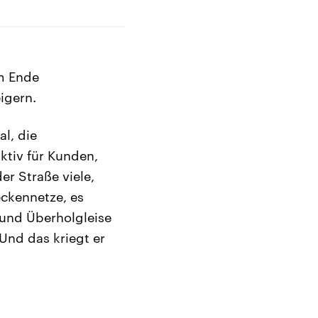
am Ende
igern.
l, die
ktiv für Kunden,
er Straße viele,
eckennetze, es
und Überholgleise
Und das kriegt er