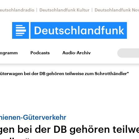
eutschlandradio
Deutschlandfunk Kultur
Deutschlandfunk No
rogramm
Podcasts
Audio-Archiv
Wirtschaft
Wissen
Kultur
Europa
Gesellschaf
üterwagen bei der DB gehören teilweise zum Schrotthändler"
ienen-Güterverkehr
en bei der DB gehören teilw
Nahostkonflikt
Iran
le Beiträge,
Aktuelle Lage und
Aktuelle Lage und