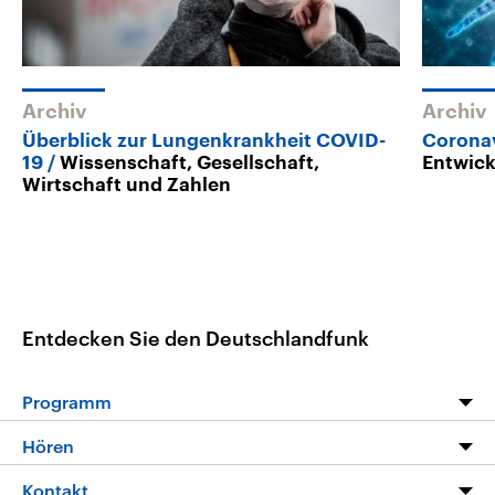
Archiv
Archiv
Überblick zur Lungenkrankheit COVID-
Corona
19
Wissenschaft, Gesellschaft,
Entwic
Wirtschaft und Zahlen
Entdecken Sie den Deutschlandfunk
Programm
Programm
Hören
Alle Sendungen
Livestream
Kontakt