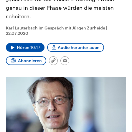
CDU, SPD und FDP regiert.-
aktuelle Weltgeschehen.
genau in dieser Phase würden die meisten
Umfragen, Prognosen,
Wahlprogramme, aktuelle Berichte
scheitern.
Sendungen
Programm
Podcasts
und Hintergründe zu den Parteien
und Kandidaten der anstehenden
Wahl.
Karl Lauterbach im Gespräch mit Jürgen Zurheide
|
Audio-Archiv
22.07.2020
Hören
10:17
Audio herunterladen
Abonnieren
Link
Email
kopieren/teilen