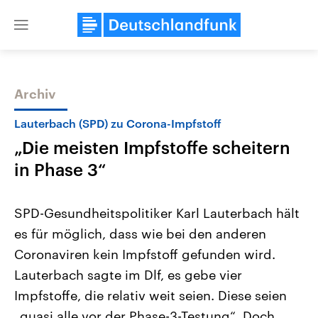
Close
menu
Archiv
Themen
Lauterbach (SPD) zu Corona-Impfstoff
„Die meisten Impfstoffe scheitern
in Phase 3“
SPD-Gesundheitspolitiker Karl Lauterbach hält
es für möglich, dass wie bei den anderen
Landtagswahl Sachsen-Anhalt
USA
Coronaviren kein Impfstoff gefunden wird.
2026
Aktuelle Beiträge, Analys
Alle Informationen
Hintergründe
Lauterbach sagte im Dlf, es gebe vier
Sachsen-Anhalt wählt am 6.
Wirtschaftlich und militäri
September 2026 einen neuen
gehören die Vereinigten S
Impfstoffe, die relativ weit seien. Diese seien
Landtag. Seit 2021 wird das
den mächtigsten Ländern 
„quasi alle vor der Phase-3-Testung“. Doch
Bundesland von einer Koalition aus
mit großem Einfluss auf d