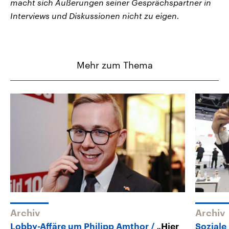
macht sich Äußerungen seiner Gesprächspartner in
Interviews und Diskussionen nicht zu eigen.
Mehr zum Thema
Archiv
Archiv
Lobby-Affäre um Philipp Amthor
„Hier
Soziale