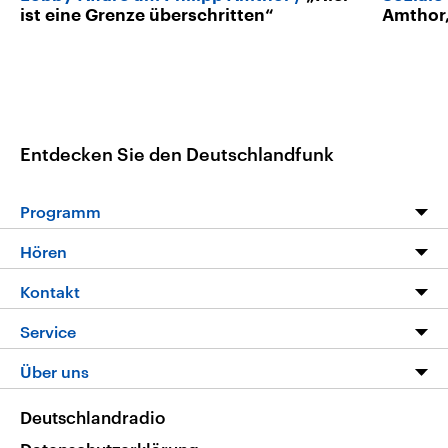
ist eine Grenze überschritten“
Amthor,
Entdecken Sie den Deutschlandfunk
Programm
Programm
Hören
Alle Sendungen
Livestream
Kontakt
Die Nachrichten
Audios
Hörerservice
Service
Nachrichtenleicht
Podcasts
Social Media
FAQ
Über uns
Neue Beiträge auf dlf.de
Deutschlandfunk App
Newsletter
Deutschlandradio
Themen-Schwerpunkte
Nachrichten App
Deutschlandradio
Veranstaltungen
Presse
Frequenzen