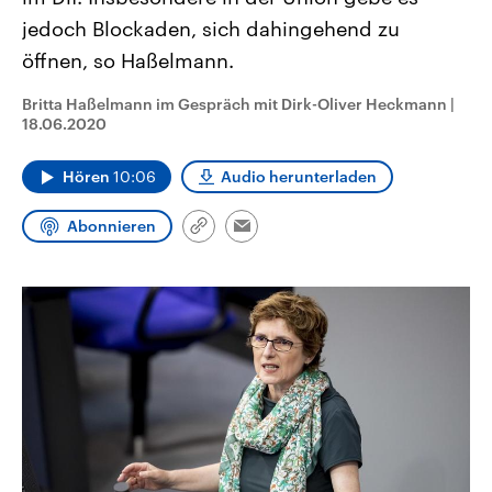
CDU, SPD und FDP regiert.-
aktuelle Weltgeschehen.
jedoch Blockaden, sich dahingehend zu
Umfragen, Prognosen,
Wahlprogramme, aktuelle Berichte
öffnen, so Haßelmann.
Sendungen
Programm
Podcasts
und Hintergründe zu den Parteien
und Kandidaten der anstehenden
Wahl.
Britta Haßelmann im Gespräch mit Dirk-Oliver Heckmann
|
Audio-Archiv
18.06.2020
Hören
10:06
Audio herunterladen
Abonnieren
Link
Email
kopieren/teilen