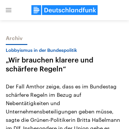
Close
menu
Archiv
Themen
Lobbyismus in der Bundespolitik
„Wir brauchen klarere und
schärfere Regeln“
Der Fall Amthor zeige, dass es im Bundestag
schärfere Regeln im Bezug auf
Landtagswahl Sachsen-Anhalt
USA
Nebentätigkeiten und
2026
Aktuelle Beiträge, Analys
Alle Informationen
Hintergründe
Unternehmensbeteiligungen geben müsse,
Sachsen-Anhalt wählt am 6.
Wirtschaftlich und militäri
September 2026 einen neuen
gehören die Vereinigten S
sagte die Grünen-Politikerin Britta Haßelmann
Landtag. Seit 2021 wird das
den mächtigsten Ländern 
im Dlf. Insbesondere in der Union gebe es
Bundesland von einer Koalition aus
mit großem Einfluss auf d