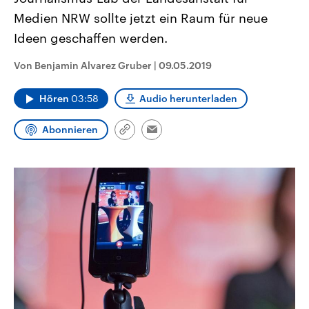
CDU, SPD und FDP regiert.-
aktuelle Weltgeschehen.
Medien NRW sollte jetzt ein Raum für neue
Umfragen, Prognosen,
Wahlprogramme, aktuelle Berichte
Ideen geschaffen werden.
Sendungen
Programm
Podcasts
und Hintergründe zu den Parteien
und Kandidaten der anstehenden
Wahl.
Von Benjamin Alvarez Gruber
|
09.05.2019
Audio-Archiv
Hören
03:58
Audio herunterladen
Abonnieren
Link
Email
kopieren/teilen