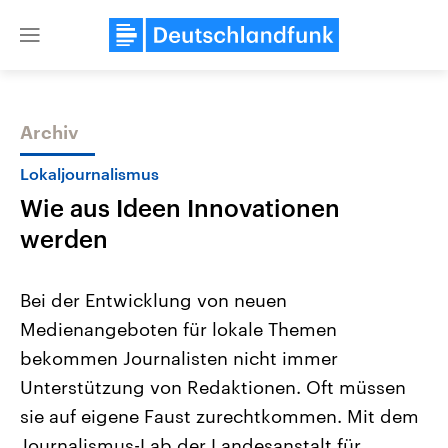
Close
menu
Archiv
Themen
Lokaljournalismus
Wie aus Ideen Innovationen
werden
Bei der Entwicklung von neuen
Medienangeboten für lokale Themen
Landtagswahl Sachsen-Anhalt
USA
bekommen Journalisten nicht immer
2026
Aktuelle Beiträge, Analys
Alle Informationen
Hintergründe
Unterstützung von Redaktionen. Oft müssen
Sachsen-Anhalt wählt am 6.
Wirtschaftlich und militäri
September 2026 einen neuen
gehören die Vereinigten S
sie auf eigene Faust zurechtkommen. Mit dem
Landtag. Seit 2021 wird das
den mächtigsten Ländern 
Journalismus-Lab der Landesanstalt für
Bundesland von einer Koalition aus
mit großem Einfluss auf d