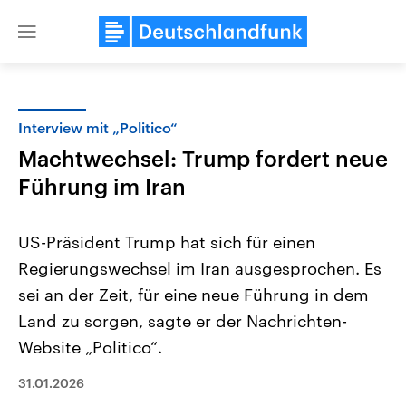
Close
menu
Interview mit „Politico“
Themen
Machtwechsel: Trump fordert neue
Führung im Iran
US-Präsident Trump hat sich für einen
Regierungswechsel im Iran ausgesprochen. Es
sei an der Zeit, für eine neue Führung in dem
Landtagswahl Sachsen-Anhalt
USA
Land ‌zu sorgen, sagte ​er der Nachrichten-
2026
Aktuelle Beiträge, Analys
Website „Politico“.
Alle Informationen
Hintergründe
Sachsen-Anhalt wählt am 6.
Wirtschaftlich und militäri
September 2026 einen neuen
gehören die Vereinigten S
31.01.2026
Landtag. Seit 2021 wird das
den mächtigsten Ländern 
Bundesland von einer Koalition aus
mit großem Einfluss auf d