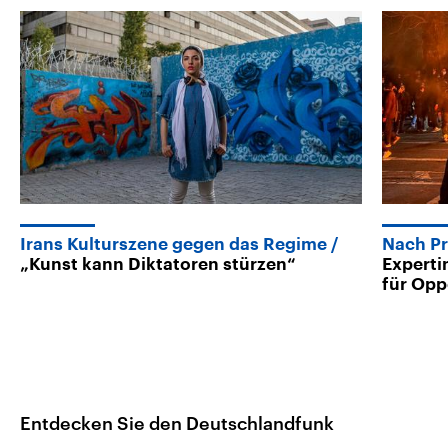
Irans Kulturszene gegen das Regime
Nach Pr
„Kunst kann Diktatoren stürzen“
Experti
für Opp
Entdecken Sie den Deutschlandfunk