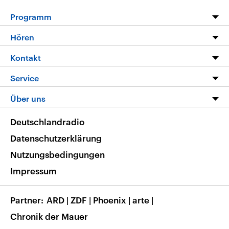
Programm
Programm
Hören
Alle Sendungen
Livestream
Kontakt
Die Nachrichten
Audios
Hörerservice
Service
Nachrichtenleicht
Podcasts
Social Media
FAQ
Über uns
Neue Beiträge auf dlf.de
Deutschlandfunk App
Newsletter
Deutschlandradio
Themen-Schwerpunkte
Nachrichten App
Deutschlandradio
Veranstaltungen
Presse
Frequenzen
Datenschutzerklärung
Musikliste
Ausbildung und Karriere
Nutzungsbedingungen
RSS
Transparenz
Impressum
Korrekturen
Barrierefreiheit
Partner
ARD
|
ZDF
|
Phoenix
|
arte
|
Chronik der Mauer