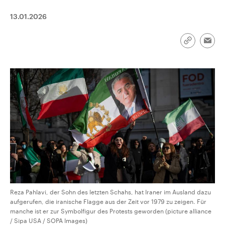
aktuelle Weltgeschehen.
Diese wird wie die Hisboll
Libanon vom Iran unterstüt
13.01.2026
Sendungen
Programm
Podcasts
Link
Emai
kopieren/te
Audio-Archiv
Reza Pahlavi, der Sohn des letzten Schahs, hat Iraner im Ausland dazu
aufgerufen, die iranische Flagge aus der Zeit vor 1979 zu zeigen. Für
manche ist er zur Symbolfigur des Protests geworden (picture alliance
/ Sipa USA / SOPA Images)