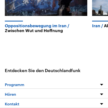
Oppositionsbewegung im Iran
Iran
A
Zwischen Wut und Hoffnung
Entdecken Sie den Deutschlandfunk
Programm
Programm
Hören
Alle Sendungen
Livestream
Kontakt
Die Nachrichten