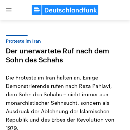
Close
menu
Proteste im Iran
Themen
Der unerwartete Ruf nach dem
Sohn des Schahs
Die Proteste im Iran halten an. Einige
Demonstrierende rufen nach Reza Pahlavi,
dem Sohn des Schahs – nicht immer aus
USA
Nahostkonflikt
monarchistischer Sehnsucht, sondern als
Aktuelle Beiträge, Analysen und
Aktuelle Lage und Hinter
Ausdruck der Ablehnung der Islamischen
Der Überfall der palästine
Hintergründe
Wirtschaftlich und militärisch
Terrororganisation Hamas
Republik und des Erbes der Revolution von
gehören die Vereinigten Staaten zu
Oktober 2023 auf Israel ha
den mächtigsten Ländern der Erde,
Region wieder die Gewalt 
1979.
mit großem Einfluss auf das
Israel möchte die Hamas z