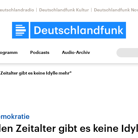
eutschlandradio
Deutschlandfunk Kultur
Deutschlandfunk No
rogramm
Podcasts
Audio-Archiv
Wirtschaft
Wissen
Kultur
Europa
Gesellschaf
 Zeitalter gibt es keine Idylle mehr"
mokratie
len Zeitalter gibt es keine Id
tkonflikt
Iran
Faktenchecks
In unseren Faktenc
lle Lage und
Aktuelle Lage und