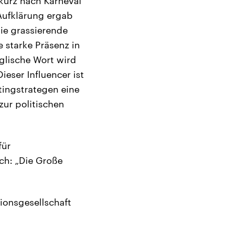
 kurz nach Karneval
 Aufklärung ergab
ie grassierende
 starke Präsenz in
glische Wort wird
ieser Influencer ist
tingstrategen eine
zur politischen
für
ch: „Die Große
tionsgesellschaft