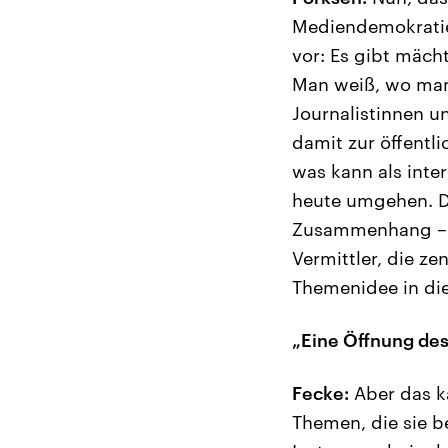
Mediendemokratie,
vor: Es gibt mächt
Man weiß, wo man
Journalistinnen u
damit zur öffentl
was kann als inte
heute umgehen. Da
Zusammenhang – e
Vermittler, die ze
Themenidee in die
„Eine Öffnung de
Fecke:
Aber das k
Themen, die sie b