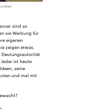
hindler)
encer sind so
en sie Werbung für
hre eigenen
ie zeigen etwas,
e Deutungsautorität
Jeder ist heute
Ideen, seine
guten und mal mit
bewacht?
r