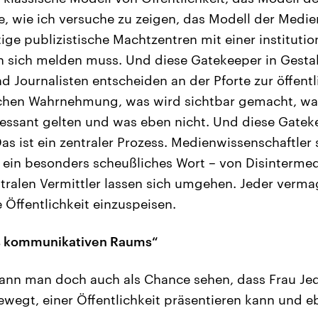
 wie ich versuche zu zeigen, das Modell der Medie
ige publizistische Machtzentren mit einer institutio
 sich melden muss. Und diese Gatekeeper in Gestal
nd Journalisten entscheiden an der Pforte zur öffent
ichen Wahrnehmung, was wird sichtbar gemacht, was
ressant gelten und was eben nicht. Und diese Gatek
s ist ein zentraler Prozess. Medienwissenschaftler
in besonders scheußliches Wort – von Disintermedi
ntralen Vermittler lassen sich umgehen. Jeder verma
 Öffentlichkeit einzuspeisen.
s kommunikativen Raums“
ann man doch auch als Chance sehen, dass Frau Je
ewegt, einer Öffentlichkeit präsentieren kann und e