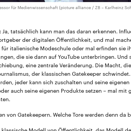
essor für Medienwissenschaft (picture alliance / ZB – Karlheinz Sc
:
Ja, tatsächlich kann man das daran erkennen. Influ
rtgeber der digitalen Öffentlichkeit, und mal mach
für italienische Modeschule oder mal erfinden sie i
gen, die sie dann auf YouTube unterbringen. Und s
schiebung, eine zentrale Veränderung. Die Macht, di
ournalismus, der klassischen Gatekeeper schwindet. 
en, jeder kann sich zuschalten und seine eigenen 
der auch seine eigenen Produkte setzen – mal mit 
ten.
en von Gatekeepern. Welche Tore werden denn da 
klassische Modell von Öffentlichkeit, das Modell de