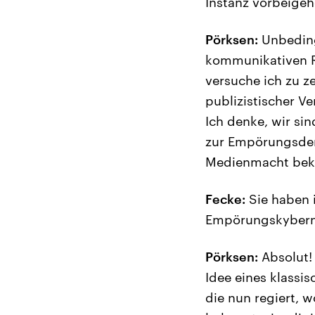
Instanz vorbeige
Pörksen:
Unbedingt
kommunikativen Ra
versuche ich zu 
publizistischer V
Ich denke, wir s
zur Empörungsdemo
Medienmacht beko
Fecke:
Sie haben i
Empörungskybernet
Pörksen:
Absolut! 
Idee eines klassi
die nun regiert, 