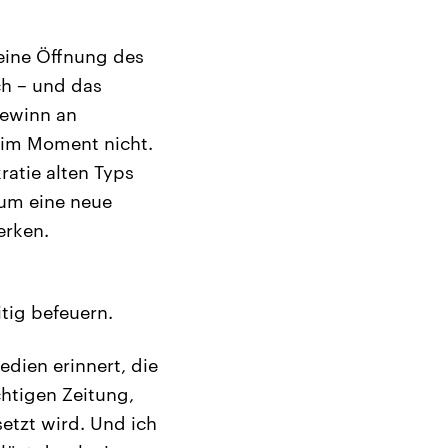
 eine Öffnung des
ch – und das
gewinn an
 im Moment nicht.
atie alten Typs
kum eine neue
erken.
tig befeuern.
dien erinnert, die
htigen Zeitung,
etzt wird. Und ich