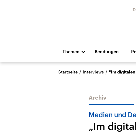
D
Themen
Sendungen
P
Die Nachrichten
Politik
/
/
Startseite
Interviews
"Im digitalen
Hörspiel und Feature
Musik
Archiv
Medien und De
„Im digita
USA
Nahos
Aktuelle Beiträge,
Aktue