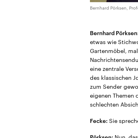
Bernhard Pörksen, Prof
Bernhard Pörksen
etwas wie Stichwo
Gartenmöbel, mal 
Nachrichtensendun
eine zentrale Ver
des klassischen J
zum Sender geword
eigenen Themen o
schlechten Absich
Fecke:
Sie sprech
Pörksen:
Nun, das 