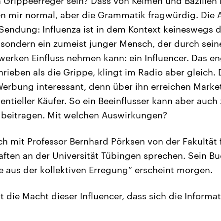
in Grippeerreger sein? Dass von Keimen und Bazillen
ien mir normal, aber die Grammatik fragwürdig. Die
 Sendung: Influenza ist in dem Kontext keineswegs d
sondern ein zumeist junger Mensch, der durch seine
werken Einfluss nehmen kann: ein Influencer. Das en
ieben als die Grippe, klingt im Radio aber gleich. D
 Werbung interessant, denn über ihn erreichen Marke
ntieller Käufer. So ein Beeinflusser kann aber auch 
beitragen. Mit welchen Auswirkungen?
h mit Professor Bernhard Pörksen von der Fakultät 
ten an der Universität Tübingen sprechen. Sein Bu
e aus der kollektiven Erregung“ erscheint morgen.
t die Macht dieser Influencer, dass sich die Informa