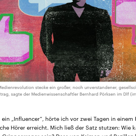
edienrevolution stecke ein großer, noch unverstandener, gesellsc
uftrag, sagte der Medienwissenschaftler Bernhard Pörksen im Dlf (i
t ein „Influencer“, hörte ich vor zwei Tagen in einem
che Hörer erreicht. Mich ließ der Satz stutzen: Wie 