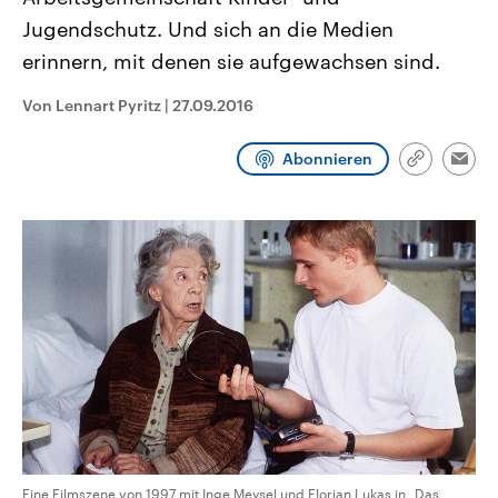
CDU, SPD und FDP regiert.-
aktuelle Weltgeschehen.
Jugendschutz. Und sich an die Medien
Umfragen, Prognosen,
Wahlprogramme, aktuelle Berichte
erinnern, mit denen sie aufgewachsen sind.
Sendungen
Programm
Podcasts
und Hintergründe zu den Parteien
und Kandidaten der anstehenden
Wahl.
Von Lennart Pyritz
|
27.09.2016
Audio-Archiv
Abonnieren
Link
Emai
kopieren/te
Eine Filmszene von 1997 mit Inge Meysel und Florian Lukas in „Das