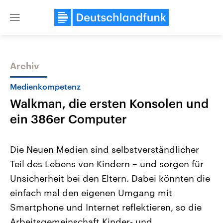
Close
menu
Archiv
Themen
Medienkompetenz
Walkman, die ersten Konsolen und
ein 386er Computer
Die Neuen Medien sind selbstverständlicher
Teil des Lebens von Kindern – und sorgen für
Landtagswahl Sachsen-Anhalt
USA
Unsicherheit bei den Eltern. Dabei könnten die
2026
Aktuelle Beiträge, Analys
Alle Informationen
Hintergründe
einfach mal den eigenen Umgang mit
Sachsen-Anhalt wählt am 6.
Wirtschaftlich und militäri
September 2026 einen neuen
gehören die Vereinigten S
Smartphone und Internet reflektieren, so die
Landtag. Seit 2021 wird das
den mächtigsten Ländern 
Arbeitsgemeinschaft Kinder- und
Bundesland von einer Koalition aus
mit großem Einfluss auf d