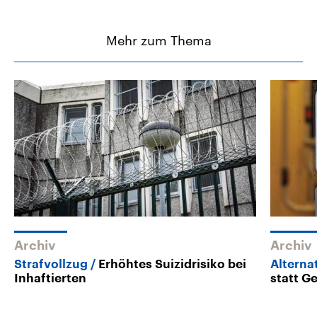
Mehr zum Thema
Archiv
Archiv
Strafvollzug
Erhöhtes Suizidrisiko bei
Alterna
Inhaftierten
statt G