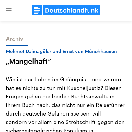
Close
menu
Archiv
Themen
Mehmet Daimagüler und Ernst von Münchhausen
„Mangelhaft“
Wie ist das Leben im Gefängnis – und warum
hat es nichts zu tun mit Kuscheljustiz? Diesen
Fragen gehen die beiden Rechtsanwälte in
Landtagswahl Sachsen-Anhalt
USA
ihrem Buch nach, das nicht nur ein Reiseführer
2026
Aktuelle Beiträge, Analys
Alle Informationen
durch deutsche Gefängnisse sein will –
Hintergründe
Sachsen-Anhalt wählt am 6.
Wirtschaftlich und militäri
sondern vor allem eine Streitschrift gegen den
September 2026 einen neuen
gehören die Vereinigten S
Landtag. Seit 2021 wird das
den mächtigsten Ländern 
sicherheitspolitischen Populismus.
Bundesland von einer Koalition aus
mit großem Einfluss auf d