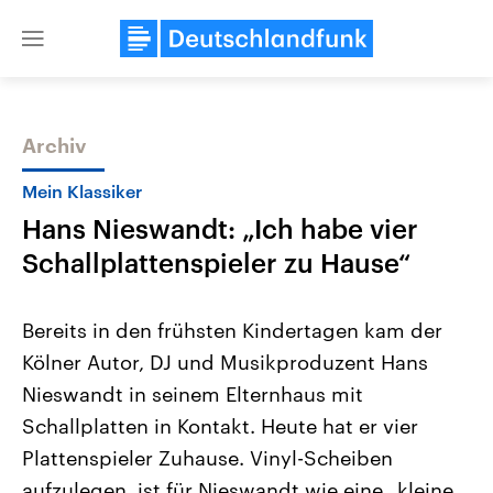
Close
menu
Archiv
Themen
Mein Klassiker
Hans Nieswandt: „Ich habe vier
Schallplattenspieler zu Hause“
Bereits in den frühsten Kindertagen kam der
Kölner Autor, DJ und Musikproduzent Hans
Landtagswahl Sachsen-Anhalt
USA
Nieswandt in seinem Elternhaus mit
2026
Aktuelle Beiträge, Analys
Alle Informationen
Hintergründe
Schallplatten in Kontakt. Heute hat er vier
Sachsen-Anhalt wählt am 6.
Wirtschaftlich und militäri
September 2026 einen neuen
gehören die Vereinigten S
Plattenspieler Zuhause. Vinyl-Scheiben
Landtag. Seit 2021 wird das
den mächtigsten Ländern 
aufzulegen, ist für Nieswandt wie eine „kleine
Bundesland von einer Koalition aus
mit großem Einfluss auf d