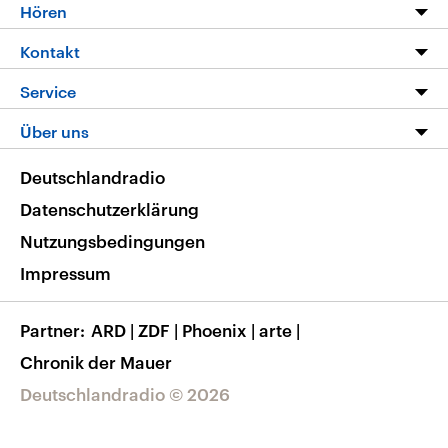
Programm
Hören
Alle Sendungen
Livestream
Kontakt
Die Nachrichten
Audios
Hörerservice
Service
Nachrichtenleicht
Podcasts
Social Media
FAQ
Über uns
Neue Beiträge auf dlf.de
Deutschlandfunk App
Newsletter
Deutschlandradio
Themen-Schwerpunkte
Nachrichten App
Deutschlandradio
Veranstaltungen
Presse
Frequenzen
Datenschutzerklärung
Musikliste
Ausbildung und Karriere
Nutzungsbedingungen
RSS
Transparenz
Impressum
Korrekturen
Barrierefreiheit
Partner
ARD
|
ZDF
|
Phoenix
|
arte
|
Chronik der Mauer
Deutschlandradio © 2026