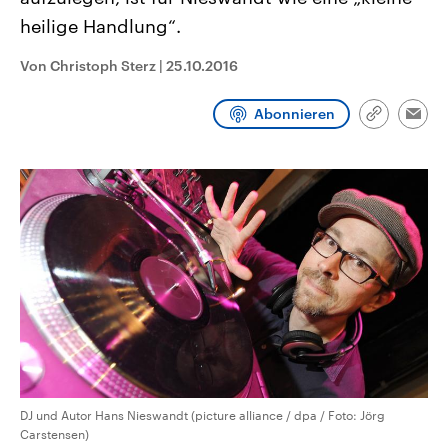
CDU, SPD und FDP regiert.-
aktuelle Weltgeschehen.
heilige Handlung“.
Umfragen, Prognosen,
Wahlprogramme, aktuelle Berichte
Sendungen
Programm
Podcasts
und Hintergründe zu den Parteien
Von Christoph Sterz
|
25.10.2016
und Kandidaten der anstehenden
Wahl.
Audio-Archiv
Abonnieren
Link
Emai
kopieren/te
DJ und Autor Hans Nieswandt (picture alliance / dpa / Foto: Jörg
Carstensen)