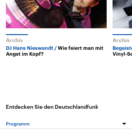
Archiv
Archiv
DJ Hans Nieswandt
Wie feiert man mit
Begeist
Angst im Kopf?
Vinyl-S
Entdecken Sie den Deutschlandfunk
Programm