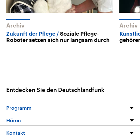
Archiv
Archiv
Zukunft der Pflege
Soziale Pflege-
Künstli
Roboter setzen sich nur langsam durch
gehöre
Entdecken Sie den Deutschlandfunk
Programm
Programm
Hören
Alle Sendungen
Livestream
Kontakt
Die Nachrichten