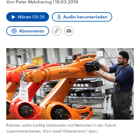
Von Peter Welchering
|
16.03.2019
CDU, SPD und FDP regiert.-
aktuelle Weltgeschehen.
Umfragen, Prognosen,
Wahlprogramme, aktuelle Berichte
Hören
08:26
Audio herunterladen
Sendungen
Programm
Podcasts
und Hintergründe zu den Parteien
und Kandidaten der anstehenden
Wahl.
Abonnieren
Link
Email
Audio-Archiv
kopieren/teilen
Roboter sollen künftig kollaborativ mit Menschen in der Fabrik
zusammenarbeiten. (Karl-Josef Hildenbrand / dpa )