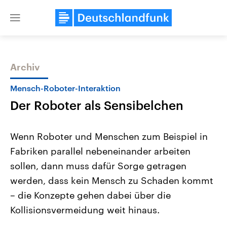
Close
menu
Archiv
Themen
Mensch-Roboter-Interaktion
Der Roboter als Sensibelchen
Wenn Roboter und Menschen zum Beispiel in
Fabriken parallel nebeneinander arbeiten
sollen, dann muss dafür Sorge getragen
Landtagswahl Sachsen-Anhalt
USA
werden, dass kein Mensch zu Schaden kommt
2026
Aktuelle Beiträge, Analys
Alle Informationen
– die Konzepte gehen dabei über die
Hintergründe
Sachsen-Anhalt wählt am 6.
Wirtschaftlich und militäri
Kollisionsvermeidung weit hinaus.
September 2026 einen neuen
gehören die Vereinigten S
Landtag. Seit 2021 wird das
den mächtigsten Ländern 
Bundesland von einer Koalition aus
mit großem Einfluss auf d