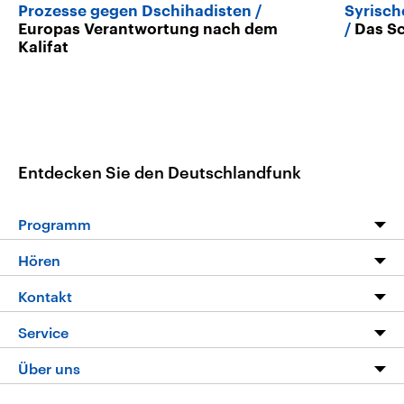
Prozesse gegen Dschihadisten
Syrisch
Europas Verantwortung nach dem
Das Sc
Kalifat
Entdecken Sie den Deutschlandfunk
Programm
Programm
Hören
Alle Sendungen
Livestream
Kontakt
Die Nachrichten
Audios
Hörerservice
Service
Nachrichtenleicht
Podcasts
Social Media
FAQ
Über uns
Neue Beiträge auf dlf.de
Deutschlandfunk App
Newsletter
Deutschlandradio
Themen-Schwerpunkte