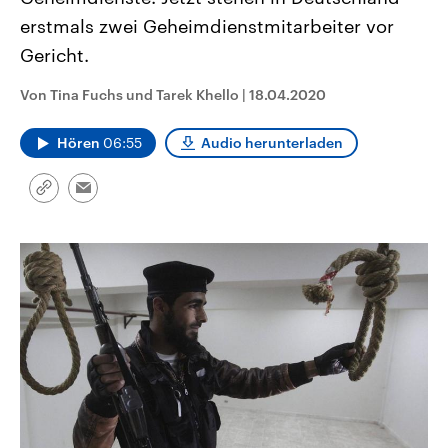
CDU, SPD und FDP regiert.-
aktuelle Weltgeschehen.
erstmals zwei Geheimdienstmitarbeiter vor
Umfragen, Prognosen,
Wahlprogramme, aktuelle Berichte
Gericht.
Sendungen
Programm
Podcasts
und Hintergründe zu den Parteien
und Kandidaten der anstehenden
Wahl.
Von Tina Fuchs und Tarek Khello
|
18.04.2020
Audio-Archiv
Hören
06:55
Audio herunterladen
Link
Email
kopieren/teilen