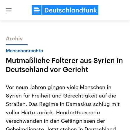
Close
menu
Archiv
Themen
Menschenrechte
Mutmaßliche Folterer aus Syrien in
Deutschland vor Gericht
Vor neun Jahren gingen viele Menschen in
Syrien für Freiheit und Gerechtigkeit auf die
Landtagswahl Sachsen-Anhalt
USA
Straßen. Das Regime in Damaskus schlug mit
2026
Aktuelle Beiträge, Analys
Alle Informationen
Hintergründe
voller Härte zurück. Hunderttausende
Sachsen-Anhalt wählt am 6.
Wirtschaftlich und militäri
September 2026 einen neuen
gehören die Vereinigten S
verschwanden in den Gefängnissen der
Landtag. Seit 2021 wird das
den mächtigsten Ländern 
Geheimdienste. Jetzt stehen in Deutschland
Bundesland von einer Koalition aus
mit großem Einfluss auf d