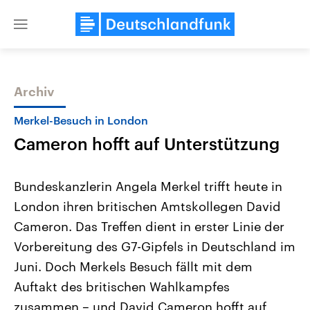
Close
menu
Archiv
Themen
Merkel-Besuch in London
Cameron hofft auf Unterstützung
Bundeskanzlerin Angela Merkel trifft heute in
London ihren britischen Amtskollegen David
Cameron. Das Treffen dient in erster Linie der
USA
Nahostkonflikt
Vorbereitung des G7-Gipfels in Deutschland im
Aktuelle Beiträge, Analysen und
Aktuelle Lage und Hinter
Der Überfall der palästine
Hintergründe
Juni. Doch Merkels Besuch fällt mit dem
Wirtschaftlich und militärisch
Terrororganisation Hamas
Auftakt des britischen Wahlkampfes
gehören die Vereinigten Staaten zu
Oktober 2023 auf Israel ha
den mächtigsten Ländern der Erde,
Region wieder die Gewalt 
zusammen – und David Cameron hofft auf
mit großem Einfluss auf das
Israel möchte die Hamas z