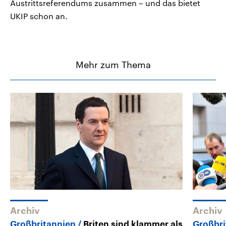
Austrittsreferendums zusammen – und das bietet
UKIP schon an.
Mehr zum Thema
Archiv
Archiv
Großbritannien
Briten sind klammer als
Großbri