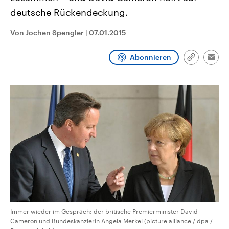
aktuelle Weltgeschehen.
Diese wird wie die Hisboll
deutsche Rückendeckung.
Libanon vom Iran unterstüt
Sendungen
Programm
Podcasts
Von Jochen Spengler
|
07.01.2015
Audio-Archiv
Abonnieren
Link
Emai
kopieren/te
Immer wieder im Gespräch: der britische Premierminister David
Cameron und Bundeskanzlerin Angela Merkel (picture alliance / dpa /