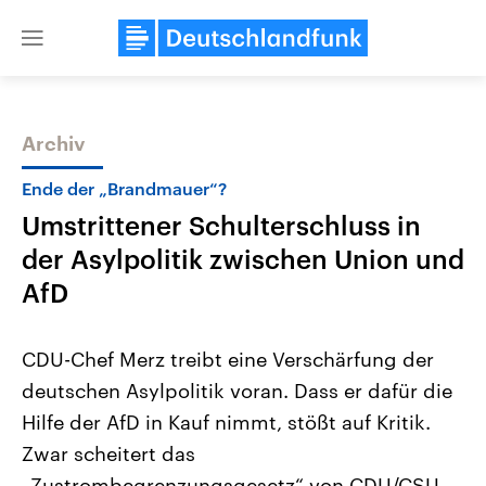
Close
menu
Archiv
Themen
Ende der „Brandmauer“?
Umstrittener Schulterschluss in
der Asylpolitik zwischen Union und
AfD
CDU-Chef Merz treibt eine Verschärfung der
USA
Nahostkonflikt
deutschen Asylpolitik voran. Dass er dafür die
Aktuelle Beiträge, Analysen und
Aktuelle Lage und Hinter
Der Überfall der palästine
Hintergründe
Hilfe der AfD in Kauf nimmt, stößt auf Kritik.
Wirtschaftlich und militärisch
Terrororganisation Hamas
gehören die Vereinigten Staaten zu
Oktober 2023 auf Israel ha
Zwar scheitert das
den mächtigsten Ländern der Erde,
Region wieder die Gewalt 
mit großem Einfluss auf das
„Zustrombegrenzungsgesetz“ von CDU/CSU
Israel möchte die Hamas z