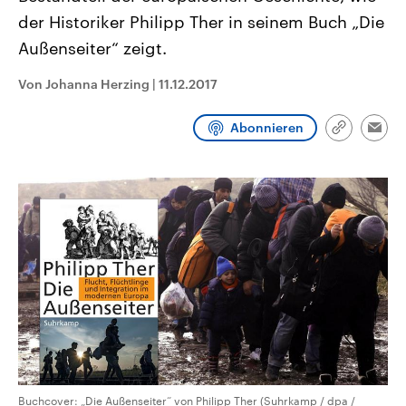
CDU, SPD und FDP regiert.-
aktuelle Weltgeschehen.
der Historiker Philipp Ther in seinem Buch „Die
Umfragen, Prognosen,
Wahlprogramme, aktuelle Berichte
Außenseiter“ zeigt.
Sendungen
Programm
Podcasts
und Hintergründe zu den Parteien
und Kandidaten der anstehenden
Wahl.
Von Johanna Herzing
|
11.12.2017
Audio-Archiv
Abonnieren
Link
Emai
kopieren/te
Buchcover: „Die Außenseiter“ von Philipp Ther (Suhrkamp / dpa /