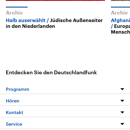
Archiv
Archiv
Halb auserwählt
Jüdische Außenseiter
Afghani
in den Niederlanden
Europa
Menschl
Entdecken Sie den Deutschlandfunk
Programm
Programm
Hören
Alle Sendungen
Livestream
Kontakt
Die Nachrichten
Audios
Hörerservice
Service
Nachrichtenleicht
Podcasts