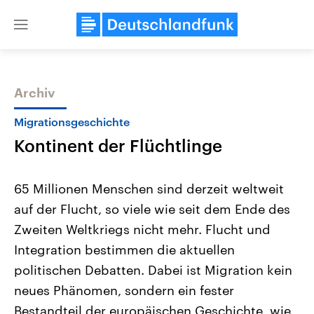
Close
menu
Archiv
Themen
Migrationsgeschichte
Kontinent der Flüchtlinge
65 Millionen Menschen sind derzeit weltweit
auf der Flucht, so viele wie seit dem Ende des
Zweiten Weltkriegs nicht mehr. Flucht und
Landtagswahl Sachsen-Anhalt
USA
Integration bestimmen die aktuellen
2026
Aktuelle Beiträge, Analys
Alle Informationen
politischen Debatten. Dabei ist Migration kein
Hintergründe
Sachsen-Anhalt wählt am 6.
Wirtschaftlich und militäri
neues Phänomen, sondern ein fester
September 2026 einen neuen
gehören die Vereinigten S
Landtag. Seit 2021 wird das
den mächtigsten Ländern 
Bestandteil der europäischen Geschichte, wie
Bundesland von einer Koalition aus
mit großem Einfluss auf d