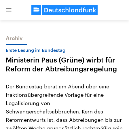
Close
menu
Archiv
Themen
Erste Lesung im Bundestag
Ministerin Paus (Grüne) wirbt für
Reform der Abtreibungsregelung
Der Bundestag berät am Abend über eine
fraktionsübergreifende Vorlage für eine
Landtagswahl Sachsen-Anhalt
USA
Legalisierung von
2026
Aktuelle Beiträge, Analys
Alle Informationen
Hintergründe
Schwangerschaftsabbrüchen. Kern des
Sachsen-Anhalt wählt am 6.
Wirtschaftlich und militäri
September 2026 einen neuen
gehören die Vereinigten S
Reformentwurfs ist, dass Abtreibungen bis zur
Landtag. Seit 2021 wird das
den mächtigsten Ländern 
zwölften Woche grundsätzlich rechtmäßig sein
Bundesland von einer Koalition aus
mit großem Einfluss auf d