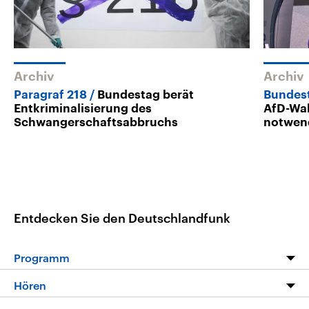
Archiv
Archiv
Paragraf 218
Bundestag berät
Bundes
Entkriminalisierung des
AfD-Wah
Schwangerschaftsabbruchs
notwen
Entdecken Sie den Deutschlandfunk
Programm
Programm
Hören
Alle Sendungen
Livestream