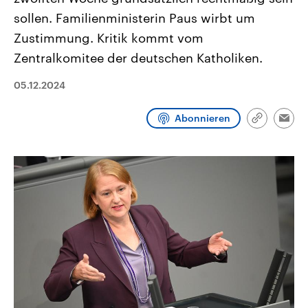
CDU, SPD und FDP regiert.-
aktuelle Weltgeschehen.
sollen. Familienministerin Paus wirbt um
Umfragen, Prognosen,
Wahlprogramme, aktuelle Berichte
Zustimmung. Kritik kommt vom
Sendungen
Programm
Podcasts
und Hintergründe zu den Parteien
und Kandidaten der anstehenden
Zentralkomitee der deutschen Katholiken.
Wahl.
Audio-Archiv
05.12.2024
Abonnieren
Link
Emai
kopieren/te