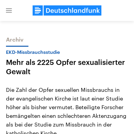
Close
menu
Archiv
Themen
EKD-Missbrauchsstudie
Mehr als 2225 Opfer sexualisierter
Gewalt
Die Zahl der Opfer sexuellen Missbrauchs in
der evangelischen Kirche ist laut einer Studie
Landtagswahl Sachsen-Anhalt
USA
höher als bisher vermutet. Beteiligte Forscher
2026
Aktuelle Beiträge, Analys
Alle Informationen
Hintergründe
bemängelten einen schlechteren Aktenzugang
Sachsen-Anhalt wählt am 6.
Wirtschaftlich und militäri
September 2026 einen neuen
gehören die Vereinigten S
als bei der Studie zum Missbrauch in der
Landtag. Seit 2021 wird das
den mächtigsten Ländern 
katholischen Kirche.
Bundesland von einer Koalition aus
mit großem Einfluss auf d