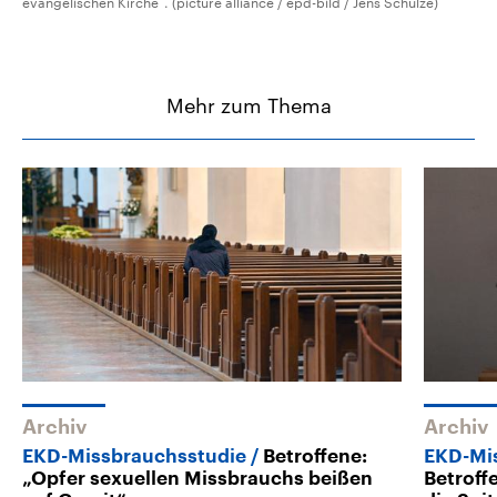
evangelischen Kirche“. (picture alliance / epd-bild / Jens Schulze)
Mehr zum Thema
Archiv
Archiv
EKD-Missbrauchsstudie
Betroffene:
EKD-Mi
„Opfer sexuellen Missbrauchs beißen
Betroff