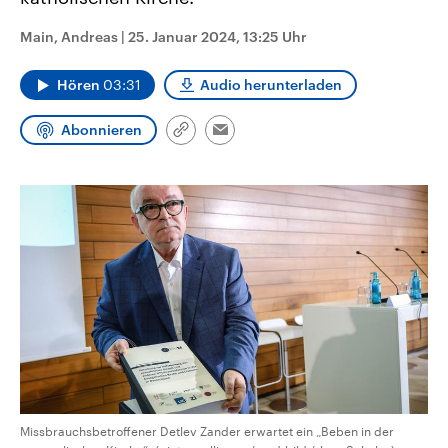
CDU, SPD und FDP regiert.-
aktuelle Weltgeschehen.
Umfragen, Prognosen,
Main, Andreas
|
25. Januar 2024, 13:25 Uhr
Wahlprogramme, aktuelle Berichte
Sendungen
Programm
Podcasts
und Hintergründe zu den Parteien
und Kandidaten der anstehenden
Hören
03:31
Audio herunterladen
Wahl.
Audio-Archiv
Abonnieren
Link
Email
kopieren/teilen
Missbrauchsbetroffener Detlev Zander erwartet ein „Beben in der