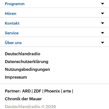
Programm
Programm
Hören
Alle Sendungen
Livestream
Kontakt
Die Nachrichten
Audios
Hörerservice
Service
Nachrichtenleicht
Podcasts
Social Media
FAQ
Über uns
Neue Beiträge auf dlf.de
Deutschlandfunk App
Newsletter
Deutschlandradio
Themen-Schwerpunkte
Nachrichten App
Deutschlandradio
Veranstaltungen
Presse
Frequenzen
Datenschutzerklärung
Musikliste
Ausbildung und Karriere
Nutzungsbedingungen
RSS
Transparenz
Impressum
Korrekturen
Barrierefreiheit
Partner
ARD
|
ZDF
|
Phoenix
|
arte
|
Chronik der Mauer
Deutschlandradio © 2026