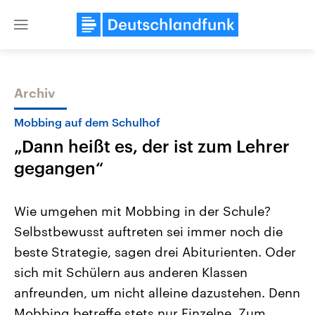
Close
menu
Archiv
Themen
Mobbing auf dem Schulhof
„Dann heißt es, der ist zum Lehrer
gegangen“
Wie umgehen mit Mobbing in der Schule?
Selbstbewusst auftreten sei immer noch die
Landtagswahl Sachsen-Anhalt
USA
beste Strategie, sagen drei Abiturienten. Oder
2026
Aktuelle Beiträge, Analys
Alle Informationen
Hintergründe
sich mit Schülern aus anderen Klassen
Sachsen-Anhalt wählt am 6.
Wirtschaftlich und militäri
September 2026 einen neuen
gehören die Vereinigten S
anfreunden, um nicht alleine dazustehen. Denn
Landtag. Seit 2021 wird das
den mächtigsten Ländern 
Mobbing betreffe stets nur Einzelne. Zum
Bundesland von einer Koalition aus
mit großem Einfluss auf d