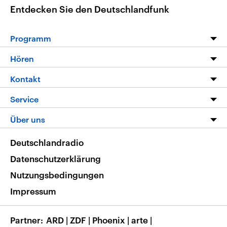
Entdecken Sie den Deutschlandfunk
Programm
Programm
Hören
Alle Sendungen
Livestream
Kontakt
Die Nachrichten
Audios
Hörerservice
Service
Nachrichtenleicht
Podcasts
Social Media
FAQ
Über uns
Neue Beiträge auf dlf.de
Deutschlandfunk App
Newsletter
Deutschlandradio
Themen-Schwerpunkte
Nachrichten App
Deutschlandradio
Veranstaltungen
Presse
Frequenzen
Datenschutzerklärung
Musikliste
Ausbildung und Karriere
Nutzungsbedingungen
RSS
Transparenz
Impressum
Korrekturen
Barrierefreiheit
Partner
ARD
|
ZDF
|
Phoenix
|
arte
|