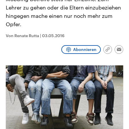
CDU, SPD und FDP regiert.-
aktuelle Weltgeschehen.
Lehrer zu gehen oder die Eltern einzubeziehen
Umfragen, Prognosen,
Wahlprogramme, aktuelle Berichte
hingegen mache einen nur noch mehr zum
Sendungen
Programm
Podcasts
und Hintergründe zu den Parteien
und Kandidaten der anstehenden
Opfer.
Wahl.
Audio-Archiv
Von Renate Rutta
|
03.05.2016
Abonnieren
Link
Emai
kopieren/te