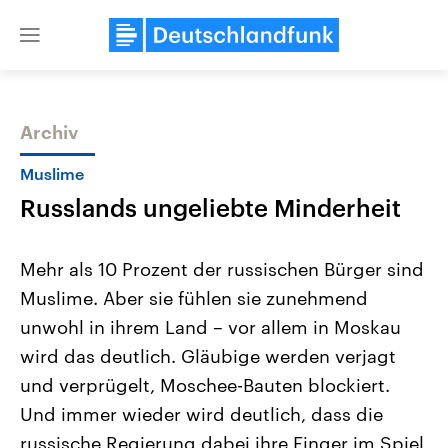
Close
menu
Archiv
Themen
Muslime
Russlands ungeliebte Minderheit
Mehr als 10 Prozent der russischen Bürger sind
Muslime. Aber sie fühlen sie zunehmend
unwohl in ihrem Land – vor allem in Moskau
Landtagswahl Sachsen-Anhalt
USA
wird das deutlich. Gläubige werden verjagt
2026
Aktuelle Beiträge, Analys
Alle Informationen
und verprügelt, Moschee-Bauten blockiert.
Hintergründe
Sachsen-Anhalt wählt am 6.
Wirtschaftlich und militäri
Und immer wieder wird deutlich, dass die
September 2026 einen neuen
gehören die Vereinigten S
Landtag. Seit 2021 wird das
den mächtigsten Ländern 
russische Regierung dabei ihre Finger im Spiel
Bundesland von einer Koalition aus
mit großem Einfluss auf d