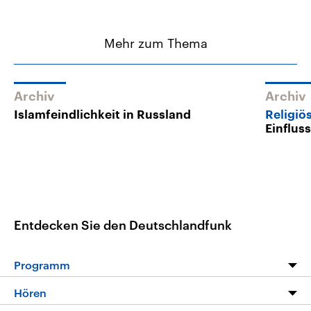
Mehr zum Thema
Archiv
Archiv
Islamfeindlichkeit in Russland
Religiö
Einflus
Entdecken Sie den Deutschlandfunk
Programm
Programm
Hören
Alle Sendungen