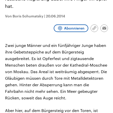
CDU, SPD und FDP regiert.-
aktuelle Weltgeschehen.
hat.
Umfragen, Prognosen,
Wahlprogramme, aktuelle Berichte
Sendungen
Programm
Podcasts
und Hintergründe zu den Parteien
Von Boris Schumatsky
|
20.06.2014
und Kandidaten der anstehenden
Wahl.
Audio-Archiv
Abonnieren
Link
Emai
kopieren/te
Zwei junge Männer und ein fünfjähriger Junge haben
ihre Gebetsteppiche auf dem Bürgersteig
ausgebreitet. Es ist Opferfest und zigtausende
Menschen beten draußen vor der Kathedral-Moschee
von Moskau. Das Areal ist weiträumig abgesperrt. Die
Gläubigen müssen durch Tore mit Metalldetektoren
gehen. Hinter der Absperrung kann man die
Fahrbahn nicht mehr sehen. Ein Meer gebeugter
Rücken, soweit das Auge reicht.
Aber hier, auf dem Bürgersteig vor den Toren, ist