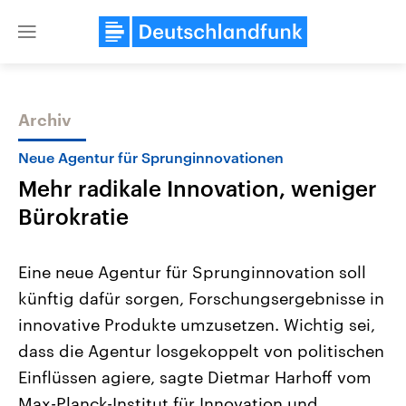
Close
menu
Archiv
Themen
Neue Agentur für Sprunginnovationen
Mehr radikale Innovation, weniger
Bürokratie
Eine neue Agentur für Sprunginnovation soll
künftig dafür sorgen, Forschungsergebnisse in
Landtagswahl Sachsen-Anhalt
USA
innovative Produkte umzusetzen. Wichtig sei,
2026
Aktuelle Beiträge, Analys
Alle Informationen
Hintergründe
dass die Agentur losgekoppelt von politischen
Sachsen-Anhalt wählt am 6.
Wirtschaftlich und militäri
September 2026 einen neuen
gehören die Vereinigten S
Einflüssen agiere, sagte Dietmar Harhoff vom
Landtag. Seit 2021 wird das
den mächtigsten Ländern 
Max-Planck-Institut für Innovation und
Bundesland von einer Koalition aus
mit großem Einfluss auf d