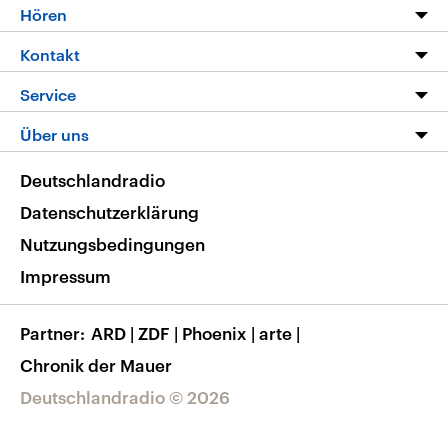
Programm
Hören
Alle Sendungen
Livestream
Kontakt
Die Nachrichten
Audios
Hörerservice
Service
Nachrichtenleicht
Podcasts
Social Media
FAQ
Über uns
Neue Beiträge auf dlf.de
Deutschlandfunk App
Newsletter
Deutschlandradio
Themen-Schwerpunkte
Nachrichten App
Deutschlandradio
Veranstaltungen
Presse
Frequenzen
Datenschutzerklärung
Musikliste
Ausbildung und Karriere
Nutzungsbedingungen
RSS
Transparenz
Impressum
Korrekturen
Barrierefreiheit
Partner
ARD
|
ZDF
|
Phoenix
|
arte
|
Chronik der Mauer
Deutschlandradio © 2026