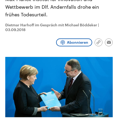
CDU, SPD und FDP regiert.-
aktuelle Weltgeschehen.
Wettbewerb im Dlf. Andernfalls drohe ein
Umfragen, Prognosen,
Wahlprogramme, aktuelle Berichte
frühes Todesurteil.
Sendungen
Programm
Podcasts
und Hintergründe zu den Parteien
und Kandidaten der anstehenden
Wahl.
Dietmar Harhoff im Gespräch mit Michael Böddeker
|
Audio-Archiv
03.09.2018
Abonnieren
Link
Emai
kopieren/te