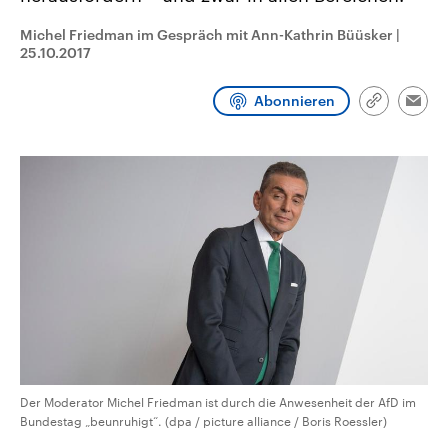
CDU, SPD und FDP regiert.-
aktuelle Weltgeschehen.
Umfragen, Prognosen,
Michel Friedman im Gespräch mit Ann-Kathrin Büüsker
|
Wahlprogramme, aktuelle Berichte
25.10.2017
Sendungen
Programm
Podcasts
und Hintergründe zu den Parteien
und Kandidaten der anstehenden
Wahl.
Abonnieren
Link
Audio-Archiv
Emai
kopieren/te
Der Moderator Michel Friedman ist durch die Anwesenheit der AfD im
Bundestag „beunruhigt“. (dpa / picture alliance / Boris Roessler)