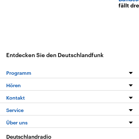
fällt d
Entdecken Sie den Deutschlandfunk
Programm
Programm
Hören
Alle Sendungen
Livestream
Kontakt
Die Nachrichten
Audios
Hörerservice
Service
Nachrichtenleicht
Podcasts
Social Media
FAQ
Über uns
Neue Beiträge auf dlf.de
Deutschlandfunk App
Newsletter
Deutschlandradio
Themen-Schwerpunkte
Nachrichten App
Deutschlandradio