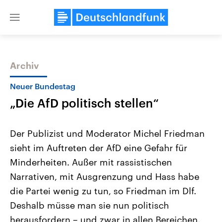
Close
menu
Archiv
Themen
Neuer Bundestag
„Die AfD politisch stellen“
Der Publizist und Moderator Michel Friedman
sieht im Auftreten der AfD eine Gefahr für
Minderheiten. Außer mit rassistischen
Landtagswahl Sachsen-Anhalt
USA
Narrativen, mit Ausgrenzung und Hass habe
2026
Aktuelle Beiträge, Analys
Alle Informationen
die Partei wenig zu tun, so Friedman im Dlf.
Hintergründe
Sachsen-Anhalt wählt am 6.
Wirtschaftlich und militäri
Deshalb müsse man sie nun politisch
September 2026 einen neuen
gehören die Vereinigten S
Landtag. Seit 2021 wird das
den mächtigsten Ländern 
herausfordern – und zwar in allen Bereichen.
Bundesland von einer Koalition aus
mit großem Einfluss auf d